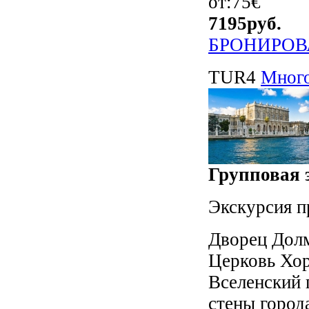
от:75€
7195
руб.
БРОНИРОВ
TUR4
Много
Групповая э
Экскурсия п
Дворец Долм
Церковь Хор
Вселенский 
стены города