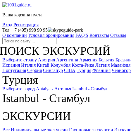
Ваша корзина пуста
Вход
Регистрация
Тел. +7 (495) 998 90 95
guide-park
О компании
Условия бронирования
FAQ'S
Контакты
Отзывы
ПОИСК ЭКСКУРСИЙ
Выберите страну
Австрия
Аргентина
Армения
Бельгия
Бразил
Испания
Италия
Китай
Колумбия
Коста-Рика
Латвия
Малайзия
Португалия
Сербия
Сингапур
США
Турция
Франция
Черногор
Турция
Выберите город
Antalya - Анталья
Istanbul - Стамбул
Istanbul - Стамбул
ЭКСКУРСИИ
Все
Индивидуальные экскурсии
Групповые экскурсии
Экскур