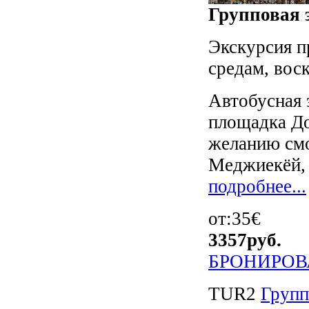
Групповая э
Экскурсия п
средам, вос
Автобусная 
площадка До
желанию смо
Меджиекёй, 
подробнее...
от:35€
3357
руб.
БРОНИРОВ
TUR2
Групп