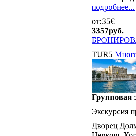
подробнее...
от:35€
3357
руб.
БРОНИРОВ
TUR5
Много
Групповая э
Экскурсия п
Дворец Долм
Церковь Хор