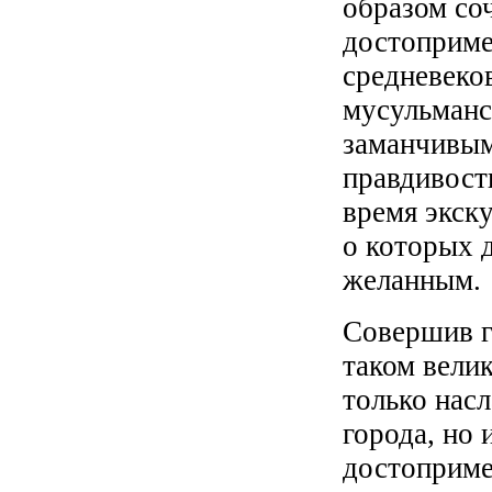
образом соч
достоприме
средневеко
мусульманс
заманчивым
правдивост
время экск
о которых 
желанным.
Совершив г
таком вели
только нас
города, но
достоприме