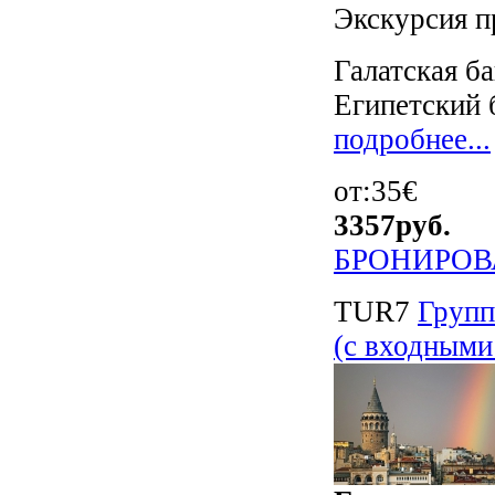
Экскурсия п
Галатская б
Египетский 
подробнее...
от:35€
3357
руб.
БРОНИРОВ
TUR7
Груп
(с входными