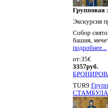
Групповая э
Экскурсия п
Собор свято
башня, мече
подробнее...
от:35€
3357
руб.
БРОНИРОВ
TUR9
Груп
СТАМБУЛА" 