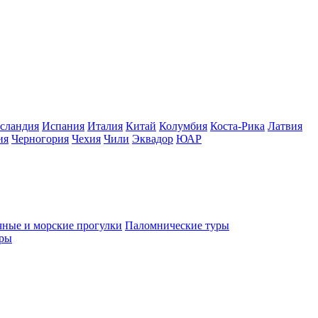
сландия
Испания
Италия
Китай
Колумбия
Коста-Рика
Латвия
ия
Черногория
Чехия
Чили
Эквадор
ЮАР
чные и морские прогулки
Паломнические туры
еры