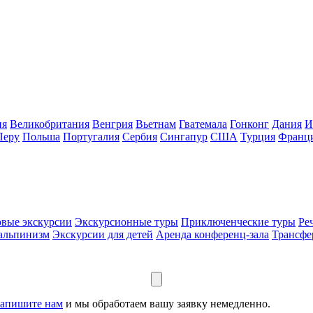
ия
Великобритания
Венгрия
Вьетнам
Гватемала
Гонконг
Дания
И
Перу
Польша
Португалия
Сербия
Сингапур
США
Турция
Франц
вые экскурсии
Экскурсионные туры
Приключенческие туры
Ре
 альпинизм
Экскурсии для детей
Аренда конференц-зала
Трансф
апишите нам
и мы обработаем вашу заявку немедленно.