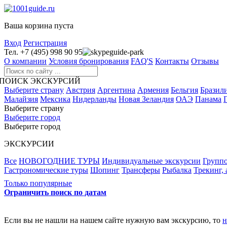
Ваша корзина пуста
Вход
Регистрация
Тел. +7 (495) 998 90 95
guide-park
О компании
Условия бронирования
FAQ'S
Контакты
Отзывы
ПОИСК ЭКСКУРСИЙ
Выберите страну
Австрия
Аргентина
Армения
Бельгия
Бразил
Малайзия
Мексика
Нидерланды
Новая Зеландия
ОАЭ
Панама
Выберите страну
Выберите город
Выберите город
ЭКСКУРСИИ
Все
НОВОГОДНИЕ ТУРЫ
Индивидуальные экскурсии
Группо
Гастрономические туры
Шопинг
Трансферы
Рыбалка
Трекинг,
Только популярные
Ограничить поиск по датам
Если вы не нашли на нашем сайте нужную вам экскурсию, то
н