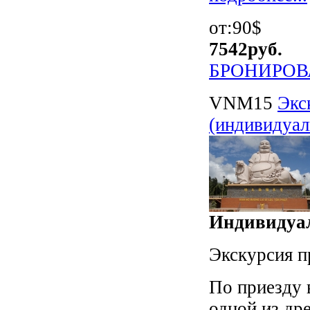
от:90$
7542
руб.
БРОНИРОВ
VNM15
Экс
(индивидуал
Индивидуал
Экскурсия п
По приезду 
одной из др