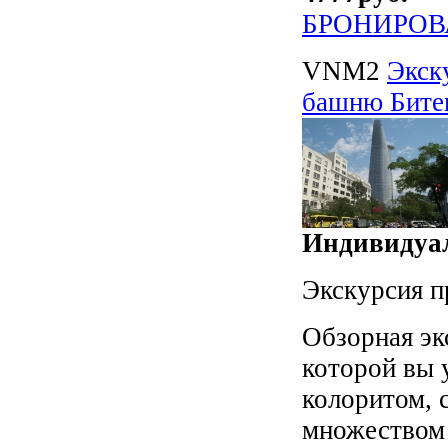
БРОНИРОВ
VNM2
Экск
башню Битек
Индивидуал
Экскурсия п
Обзорная эк
которой вы 
колоритом, 
множеством 