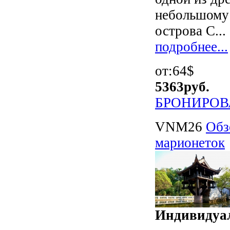
небольшому 
острова C...
подробнее...
от:64$
5363
руб.
БРОНИРОВ
VNM26
Обз
марионеток
Индивидуал