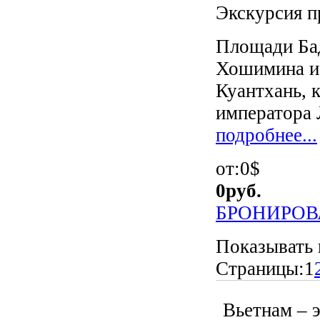
Экскурсия п
Площади Бад
Хошимина и 
Куантхань, 
императора Л
подробнее...
от:0$
0
руб.
БРОНИРОВ
Показывать 
Страницы:
1
Вьетнам – 