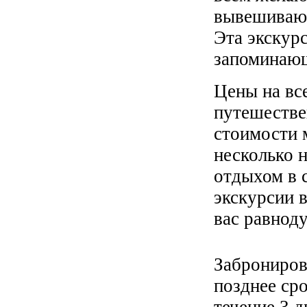
вывешивают
Эта экскур
запоминающ
Цены на вс
путешестве
стоимости 
несколько 
отдыхом в 
экскурсии 
вас равнод
Заброниров
позднее ср
течение 3 