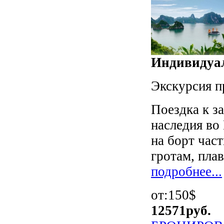
Индивидуал
Экскурсия п
Поездка к з
наследия в
на борт час
гротам, плав.
подробнее...
от:150$
12571
руб.