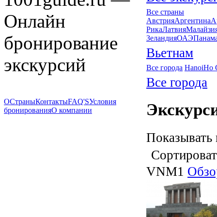
Все страны
Онлайн
Австрия
Аргентина
А
Рика
Латвия
Малайзи
бронирование
Зеландия
ОАЭ
Панам
Вьетнам
экскурсий
Все города
Hanoi
Ho C
Все города
О
Страны
Контакты
FAQ'S
Условия
Экскурси
бронирования
О компании
Показывать 
Сортироват
VNM1
Обзо