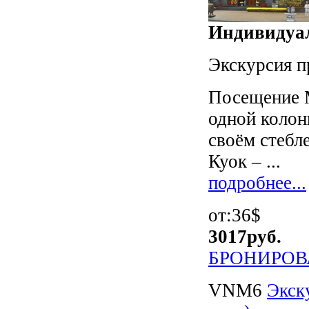
Индивидуал
Экскурсия п
Посещение 
одной колон
своём стебл
Куок – ...
подробнее...
от:36$
3017
руб.
БРОНИРОВ
VNM6
Экск