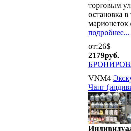
торговым ул
остановка в
марионеток 
подробнее...
от:26$
2179
руб.
БРОНИРОВ
VNM4
Экск
Чанг (индив
Индивидуал