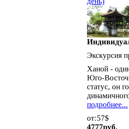
день)
Индивидуал
Экскурсия п
Ханой - оди
Юго-Восточн
статус, он 
динамичного
подробнее...
от:57$
4777
руб.