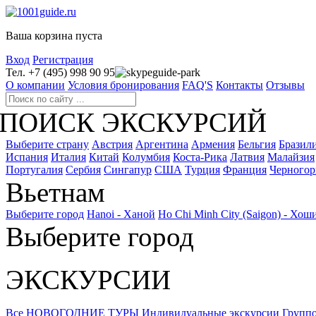
Ваша корзина пуста
Вход
Регистрация
Тел. +7 (495) 998 90 95
guide-park
О компании
Условия бронирования
FAQ'S
Контакты
Отзывы
ПОИСК ЭКСКУРСИЙ
Выберите страну
Австрия
Аргентина
Армения
Бельгия
Бразил
Испания
Италия
Китай
Колумбия
Коста-Рика
Латвия
Малайзия
Португалия
Сербия
Сингапур
США
Турция
Франция
Черногор
Вьетнам
Выберите город
Hanoi - Ханой
Ho Chi Minh City (Saigon) - Хо
Выберите город
ЭКСКУРСИИ
Все
НОВОГОДНИЕ ТУРЫ
Индивидуальные экскурсии
Группо