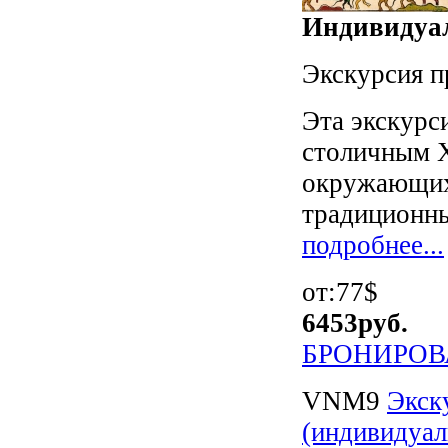
Индивидуал
Экскурсия п
Эта экскурс
столичным Х
окружающих 
традиционны
подробнее...
от:77$
6453
руб.
БРОНИРОВ
VNM9
Экск
(индивидуал