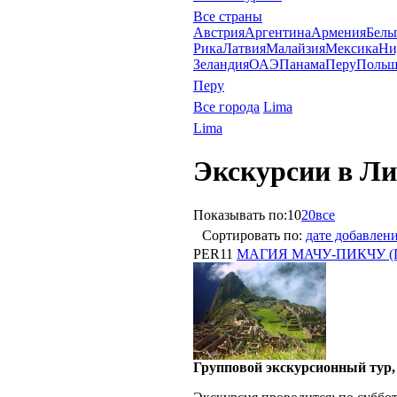
Все страны
Австрия
Аргентина
Армения
Бель
Рика
Латвия
Малайзия
Мексика
Ни
Зеландия
ОАЭ
Панама
Перу
Польш
Перу
Все города
Lima
Lima
Экскурсии в Ли
Показывать по:
10
20
все
Сортировать по:
дате добавлен
PER11
МАГИЯ МАЧУ-ПИКЧУ (Гар
Групповой экскурсионный тур, 7