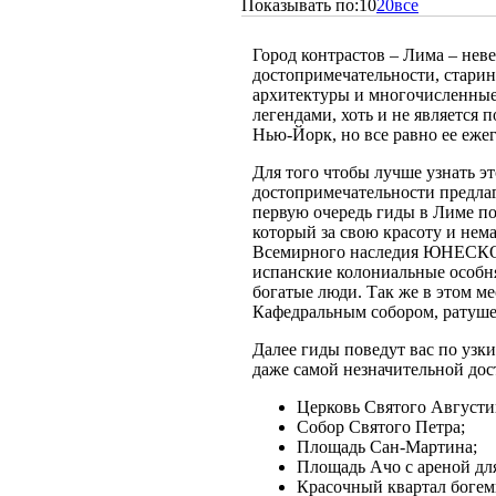
Показывать по:
10
20
все
Город контрастов – Лима – нев
достопримечательности, стари
архитектуры и многочисленные
легендами, хоть и не является
Нью-Йорк, но все равно ее еже
Для того чтобы лучше узнать эт
достопримечательности предла
первую очередь гиды в Лиме по
который за свою красоту и нем
Всемирного наследия ЮНЕСКО. 
испанские колониальные особня
богатые люди. Так же в этом м
Кафедральным собором, ратуше
Далее гиды поведут вас по уз
даже самой незначительной дос
Церковь Святого Августи
Собор Святого Петра;
Площадь Сан-Мартина;
Площадь Ачо с ареной для
Красочный квартал богем