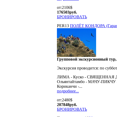
от:2106$
176503
руб.
БРОНИРОВАТЬ
PER13
ПОЛЁТ КОНДОРА (Гарант
Групповой экскурсионный тур, 1
Экскурсия проводится:
по суббо
ЛИМА - Куско - СВЯЩЕННАЯ ДО
Ольянтайтамбо - МАЧУ-ПИКЧУ - 
Кориканчи -...
подробнее...
от:2480$
207848
руб.
БРОНИРОВАТЬ