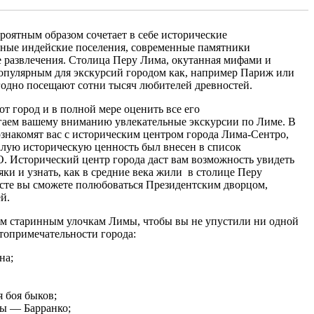
ероятным образом сочетает в себе исторические
нные индейские поселения, современные памятники
 развлечения. Столица Перу Лима, окутанная мифами и
 популярным для экскурсий городом как, например Париж или
годно посещают сотни тысяч любителей древностей.
от город и в полной мере оценить все его
гаем вашему вниманию увлекательные экскурсии по Лиме. В
знакомят вас с историческим центром города Лима-Сентро,
алую историческую ценность был внесен в список
Исторический центр города даст вам возможность увидеть
ки и узнать, как в средние века жили в столице Перу
есте вы сможете полюбоваться Президентским дворцом,
й.
ким старинным улочкам Лимы, чтобы вы не упустили ни одной
топримечательности города:
на;
 боя быков;
ы — Барранко;