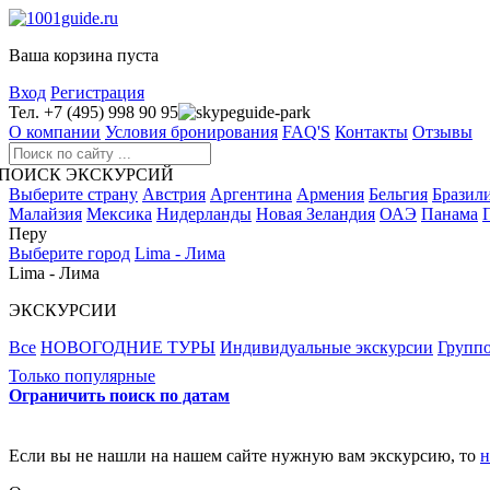
Ваша корзина пуста
Вход
Регистрация
Тел. +7 (495) 998 90 95
guide-park
О компании
Условия бронирования
FAQ'S
Контакты
Отзывы
ПОИСК ЭКСКУРСИЙ
Выберите страну
Австрия
Аргентина
Армения
Бельгия
Бразил
Малайзия
Мексика
Нидерланды
Новая Зеландия
ОАЭ
Панама
Перу
Выберите город
Lima - Лима
Lima - Лима
ЭКСКУРСИИ
Все
НОВОГОДНИЕ ТУРЫ
Индивидуальные экскурсии
Группо
Только популярные
Ограничить поиск по датам
Если вы не нашли на нашем сайте нужную вам экскурсию, то
н