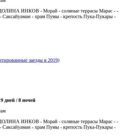
там
ЛИНА ИНКОВ - Морай - соляные террасы Марас - -
Саксайуаман - храм Пумы - крепость Пука-Пукары -
ированные заезды в 2019)
 дней / 8 ночей
там
ЛИНА ИНКОВ - Морай - соляные террасы Марас - -
Саксайуаман - храм Пумы - крепость Пука-Пукары -