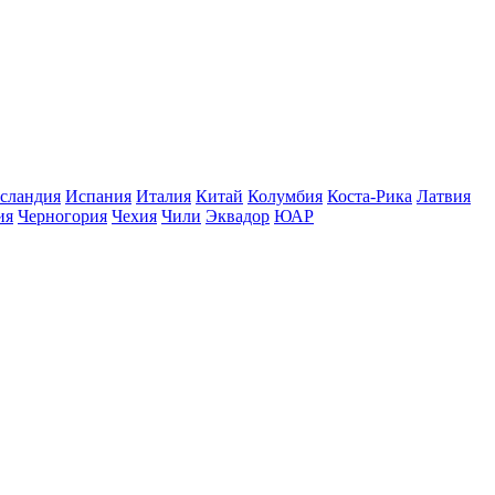
сландия
Испания
Италия
Китай
Колумбия
Коста-Рика
Латвия
ия
Черногория
Чехия
Чили
Эквадор
ЮАР