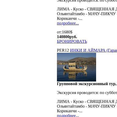
Экскурсия проводится:
по суббо
ЛИМА - Куско - СВЯЩЕННАЯ ДО
Ольянтайтамбо - МАЧУ-ПИКЧУ - 
Кориканчи -...
подробнее...
от:1680$
140800
руб.
БРОНИРОВАТЬ
PER12
ИНКИ И АЙМАРА (Гарант
Групповой экскурсионный тур, 9
Экскурсия проводится:
по суббо
ЛИМА - Куско - СВЯЩЕННАЯ ДО
Ольянтайтамбо - МАЧУ-ПИКЧУ - 
Кориканчи -...
подробнее...