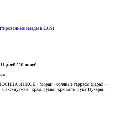
ированные заезды в 2019)
1 дней / 10 ночей
там
ЛИНА ИНКОВ - Морай - соляные террасы Марас - -
Саксайуаман - храм Пумы - крепость Пука-Пукары -