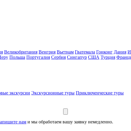
ия
Великобритания
Венгрия
Вьетнам
Гватемала
Гонконг
Дания
И
Перу
Польша
Португалия
Сербия
Сингапур
США
Турция
Франц
вые экскурсии
Экскурсионные туры
Приключенческие туры
апишите нам
и мы обработаем вашу заявку немедленно.