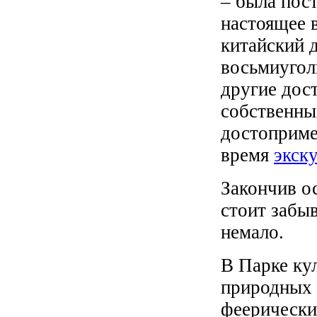
– была пос
настоящее 
китайский 
восьмиугол
другие дос
собственны
достоприме
время
экск
Закончив о
стоит забыв
немало.
В Парке ку
природных 
феерически