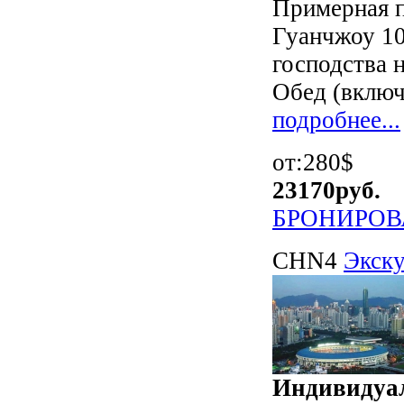
Примерная п
Гуанчжоу 10
господства н
Обед (включе
подробнее...
от:280$
23170
руб.
БРОНИРОВ
CHN4
Экску
Индивидуал