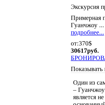
Экскурсия п
Примерная п
Гуанчжоу ...
подробнее...
от:370$
30617
руб.
БРОНИРОВ
Показывать 
Один из са
– Гуанчжоу
является н
основанный