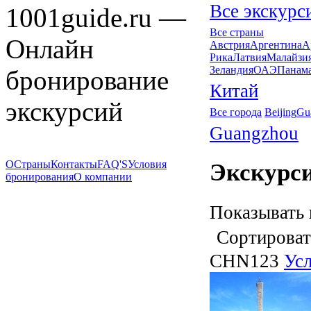
Все экскурс
1001guide.ru —
Все страны
Онлайн
Австрия
Аргентина
А
Рика
Латвия
Малайзи
Зеландия
ОАЭ
Панам
бронирование
Китай
экскурсий
Все города
Beijing
Gu
Guangzhou
О
Страны
Контакты
FAQ'S
Условия
Экскурси
бронирования
О компании
Показывать 
Сортироват
CHN123
Усл