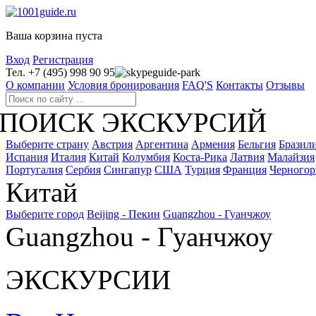
Ваша корзина пуста
Вход
Регистрация
Тел. +7 (495) 998 90 95
guide-park
О компании
Условия бронирования
FAQ'S
Контакты
Отзывы
ПОИСК ЭКСКУРСИЙ
Выберите страну
Австрия
Аргентина
Армения
Бельгия
Бразил
Испания
Италия
Китай
Колумбия
Коста-Рика
Латвия
Малайзия
Португалия
Сербия
Сингапур
США
Турция
Франция
Черногор
Китай
Выберите город
Beijing - Пекин
Guangzhou - Гуанчжоу
Guangzhou - Гуанчжоу
ЭКСКУРСИИ