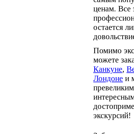
ценам. Все
профессион
остается л
довольстви
Помимо экс
можете зак
Канкуне
,
В
Лондоне
и 
превеликим
интересным
достоприме
экскурсий!