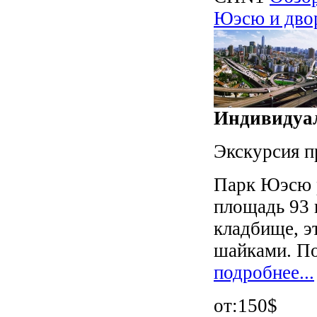
Юэсю и двор
Индивидуал
Экскурсия п
Парк Юэсю р
площадь 93 
кладбище, э
шайками. Пос
подробнее...
от:150$