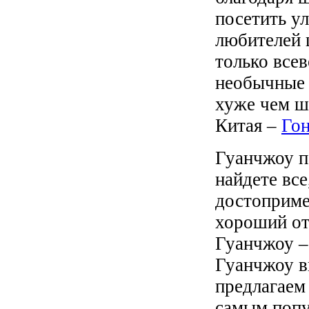
посетить у
любителей 
только все
необычные 
хуже чем ш
Китая –
Гон
Гуанчжоу п
найдете вс
достоприме
хороший от
Гуанчжоу – 
Гуанчжоу в
предлагаем
самым попу