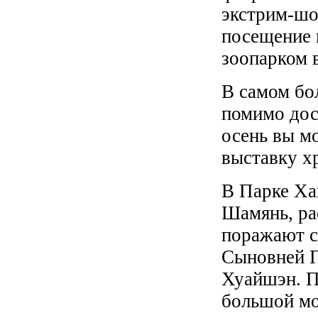
экстрим-шо
посещение 
зоопарком в
В самом бо
помимо дос
осень вы м
выставку х
В Парке Ха
Шамянь, ра
поражают с
Сыновней П
Хуайшэн. П
большой мо