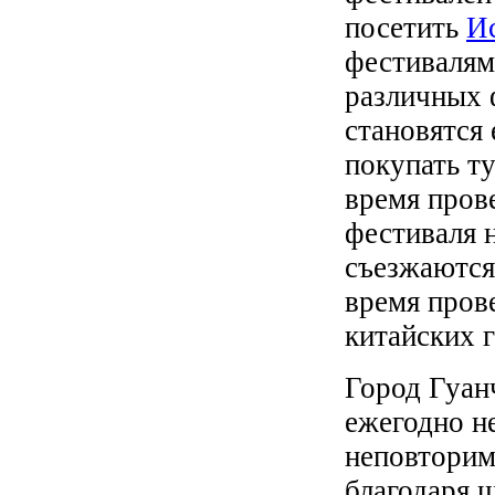
посетить
И
фестивалям
различных 
становятся
покупать т
время пров
фестиваля н
съезжаются
время пров
китайских 
Город Гуан
ежегодно н
неповторим
благодаря 