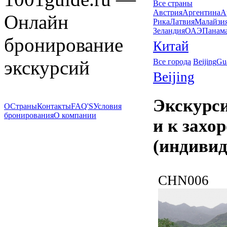
Все страны
Австрия
Аргентина
А
Онлайн
Рика
Латвия
Малайзи
Зеландия
ОАЭ
Панам
бронирование
Китай
экскурсий
Все города
Beijing
Gu
Beijing
Экскурси
О
Страны
Контакты
FAQ'S
Условия
бронирования
О компании
и к захо
(индивид
CHN006