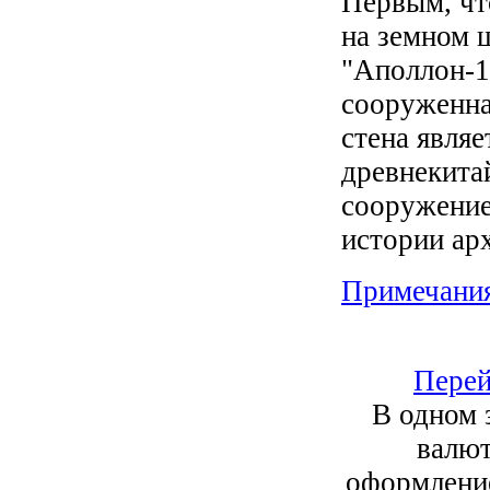
Первым, чт
на земном 
"Аполлон-1
сооруженна
стена явля
древнекита
сооружение
истории ар
Примечани
Перей
В одном 
валют
оформление