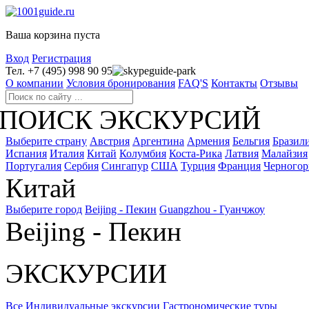
Ваша корзина пуста
Вход
Регистрация
Тел. +7 (495) 998 90 95
guide-park
О компании
Условия бронирования
FAQ'S
Контакты
Отзывы
ПОИСК ЭКСКУРСИЙ
Выберите страну
Австрия
Аргентина
Армения
Бельгия
Бразил
Испания
Италия
Китай
Колумбия
Коста-Рика
Латвия
Малайзия
Португалия
Сербия
Сингапур
США
Турция
Франция
Черногор
Китай
Выберите город
Beijing - Пекин
Guangzhou - Гуанчжоу
Beijing - Пекин
ЭКСКУРСИИ
Все
Индивидуальные экскурсии
Гастрономические туры