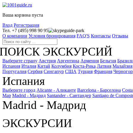
Ваша корзина пуста
Вход
Регистрация
Тел. +7 (495) 998 90 95
guide-park
О компании
Условия бронирования
FAQ'S
Контакты
Отзывы
ПОИСК ЭКСКУРСИЙ
Выберите страну
Австрия
Аргентина
Армения
Бельгия
Бразил
Испания
Италия
Китай
Колумбия
Коста-Рика
Латвия
Малайзия
Португалия
Сербия
Сингапур
США
Турция
Франция
Черногор
Испания
Выберите город
Alicante - Аликанте
Barcelona - Барселона
Costa
Мар
Madrid - Мадрид
Santander - Сантандер
Santiago de Compost
Madrid - Мадрид
ЭКСКУРСИИ