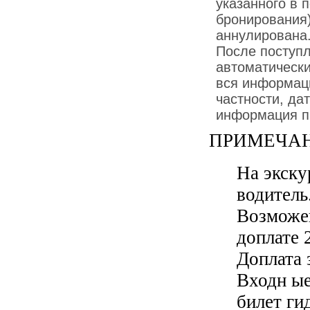
указанного в 
бронирования)
аннулирована
После поступ
автоматически
вся информаци
частности, дат
информация пр
ПРИМЕЧАН
На экску
водитель
Возможен
доплате 2
Доплата 
Входн ые
билет ги