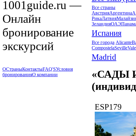
1001guide.ru —
Все страны
Австрия
Аргентина
А
Онлайн
Рика
Латвия
Малайзи
Зеландия
ОАЭ
Панам
бронирование
Испания
экскурсий
Все города
Alicante
B
Compostela
Seville
Vale
Madrid
О
Страны
Контакты
FAQ'S
Условия
«САДЫ 
бронирования
О компании
(индивид
ESP179