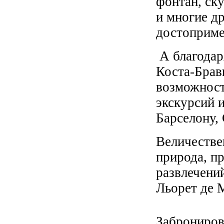
фонтан, ск
и многие д
достоприме
А благодар
Коста-Брав
возможност
экскурсий 
Барселону,
Величестве
природа, п
развлечений
Льорет де 
Заброниров