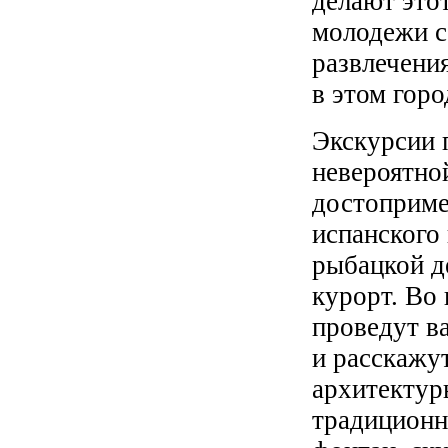
делают это
молодежи со
развлечени
в этом горо
Экскурсии 
невероятно
достоприме
испанского 
рыбацкой де
курорт. Во
проведут в
и расскажу
архитектур
традиционн