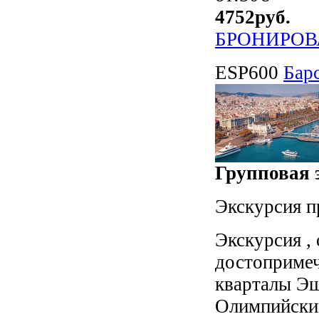
4752
руб.
БРОНИРОВ
ESP600
Бар
Групповая э
Экскурсия п
Экскурсия ,
достопримеч
кварталы Эш
Олимпийский