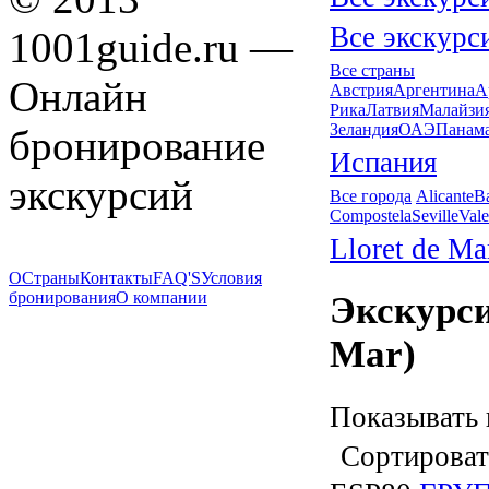
Все экскурс
1001guide.ru —
Все страны
Онлайн
Австрия
Аргентина
А
Рика
Латвия
Малайзи
Зеландия
ОАЭ
Панам
бронирование
Испания
экскурсий
Все города
Alicante
B
Compostela
Seville
Vale
Lloret de Ma
О
Страны
Контакты
FAQ'S
Условия
бронирования
О компании
Экскурси
Mar)
Показывать 
Сортироват