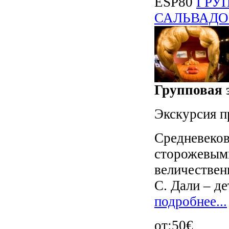
ESP80
ГРУ
САЛЬВАДО
Групповая э
Экскурсия п
Средневеков
сторожевыми
величествен
С. Дали – де
подробнее...
от:50€