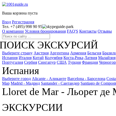
Ваша корзина пуста
Вход
Регистрация
Тел. +7 (495) 998 90 95
guide-park
О компании
Условия бронирования
FAQ'S
Контакты
Отзывы
ПОИСК ЭКСКУРСИЙ
Выберите страну
Австрия
Аргентина
Армения
Бельгия
Бразил
Испания
Италия
Китай
Колумбия
Коста-Рика
Латвия
Малайзия
Португалия
Сербия
Сингапур
США
Турция
Франция
Черногор
Испания
Выберите город
Alicante - Аликанте
Barcelona - Барселона
Costa
Мар
Madrid - Мадрид
Santander - Сантандер
Santiago de Compost
Lloret de Mar - Льорет де
ЭКСКУРСИИ