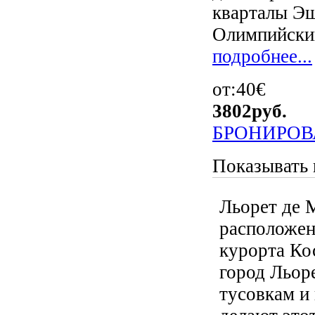
кварталы Эш
Олимпийский
подробнее...
от:40€
3802
руб.
БРОНИРОВ
Показывать 
Льорет де 
расположен
курорта Ко
город Льор
тусовкам и