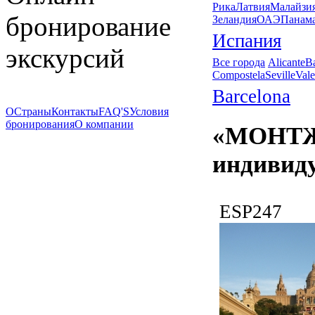
Рика
Латвия
Малайзи
бронирование
Зеландия
ОАЭ
Панам
Испания
экскурсий
Все города
Alicante
B
Compostela
Seville
Vale
Barcelona
О
Страны
Контакты
FAQ'S
Условия
бронирования
О компании
«МОНТЖ
индивиду
ESP247