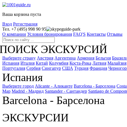
Ваша корзина пуста
Вход
Регистрация
Тел. +7 (495) 998 90 95
guide-park
О компании
Условия бронирования
FAQ'S
Контакты
Отзывы
ПОИСК ЭКСКУРСИЙ
Выберите страну
Австрия
Аргентина
Армения
Бельгия
Бразил
Испания
Италия
Китай
Колумбия
Коста-Рика
Латвия
Малайзия
Португалия
Сербия
Сингапур
США
Турция
Франция
Черногор
Испания
Выберите город
Alicante - Аликанте
Barcelona - Барселона
Costa
Мар
Madrid - Мадрид
Santander - Сантандер
Santiago de Compost
Barcelona - Барселона
ЭКСКУРСИИ