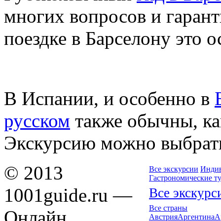
многих вопросов и гарант
поездке в Барселону это о
В Испании, и особенно в
русском
также обычны, ка
Экскурсию можно выбрать
© 2013
Все экскурсии
Индив
Гастрономические т
1001guide.ru —
Все экскурс
Все страны
Онлайн
Австрия
Аргентина
А