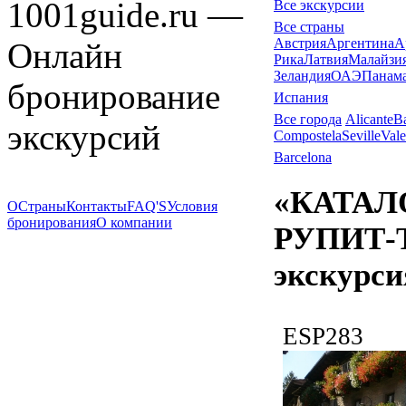
1001guide.ru —
Все экскурсии
Все страны
Австрия
Аргентина
А
Онлайн
Рика
Латвия
Малайзи
Зеландия
ОАЭ
Панам
бронирование
Испания
Все города
Alicante
B
экскурсий
Compostela
Seville
Vale
Barcelona
«КАТАЛ
О
Страны
Контакты
FAQ'S
Условия
бронирования
О компании
РУПИТ-Т
экскурси
ESP283