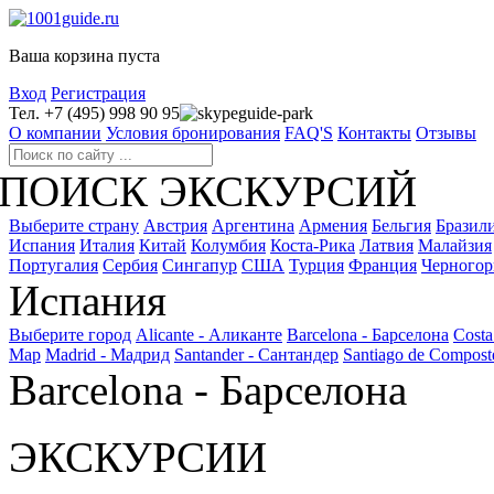
Ваша корзина пуста
Вход
Регистрация
Тел. +7 (495) 998 90 95
guide-park
О компании
Условия бронирования
FAQ'S
Контакты
Отзывы
ПОИСК ЭКСКУРСИЙ
Выберите страну
Австрия
Аргентина
Армения
Бельгия
Бразил
Испания
Италия
Китай
Колумбия
Коста-Рика
Латвия
Малайзия
Португалия
Сербия
Сингапур
США
Турция
Франция
Черногор
Испания
Выберите город
Alicante - Аликанте
Barcelona - Барселона
Costa
Мар
Madrid - Мадрид
Santander - Сантандер
Santiago de Compost
Barcelona - Барселона
ЭКСКУРСИИ