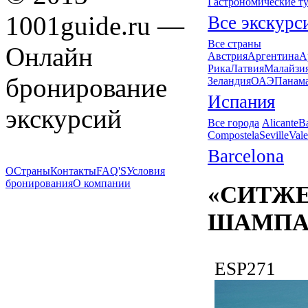
Гастрономические т
1001guide.ru —
Все экскурс
Все страны
Онлайн
Австрия
Аргентина
А
Рика
Латвия
Малайзи
бронирование
Зеландия
ОАЭ
Панам
Испания
экскурсий
Все города
Alicante
B
Compostela
Seville
Vale
Barcelona
О
Страны
Контакты
FAQ'S
Условия
бронирования
О компании
«СИТЖЕ
ШАМПАН
ESP271