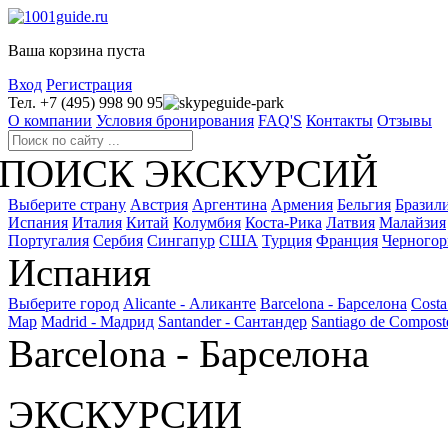
Ваша корзина пуста
Вход
Регистрация
Тел. +7 (495) 998 90 95
guide-park
О компании
Условия бронирования
FAQ'S
Контакты
Отзывы
ПОИСК ЭКСКУРСИЙ
Выберите страну
Австрия
Аргентина
Армения
Бельгия
Бразил
Испания
Италия
Китай
Колумбия
Коста-Рика
Латвия
Малайзия
Португалия
Сербия
Сингапур
США
Турция
Франция
Черногор
Испания
Выберите город
Alicante - Аликанте
Barcelona - Барселона
Costa
Мар
Madrid - Мадрид
Santander - Сантандер
Santiago de Compost
Barcelona - Барселона
ЭКСКУРСИИ