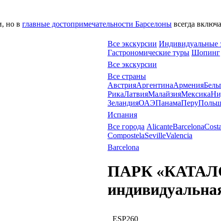
и, но в
главные достопримечательности Барселоны
всегда включ
Все экскурсии
Индивидуальные 
Гастрономические туры
Шопинг
Все экскурсии
Все страны
Австрия
Аргентина
Армения
Бель
Рика
Латвия
Малайзия
Мексика
Ни
Зеландия
ОАЭ
Панама
Перу
Польш
Испания
Все города
Alicante
Barcelona
Cost
Compostela
Seville
Valencia
Barcelona
ПАРК «КАТАЛ
индивидуальная
ESP260