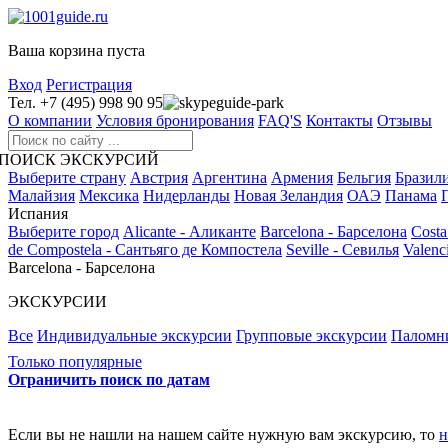
Ваша корзина пуста
Вход
Регистрация
Тел. +7 (495) 998 90 95
guide-park
О компании
Условия бронирования
FAQ'S
Контакты
Отзывы
ПОИСК ЭКСКУРСИЙ
Выберите страну
Австрия
Аргентина
Армения
Бельгия
Бразил
Малайзия
Мексика
Нидерланды
Новая Зеландия
ОАЭ
Панама
Испания
Выберите город
Alicante - Аликанте
Barcelona - Барселона
Costa
de Compostela - Сантьяго де Компостела
Seville - Севилья
Valenc
Barcelona - Барселона
ЭКСКУРСИИ
Все
Индивидуальные экскурсии
Групповые экскурсии
Паломн
Только популярные
Ограничить поиск по датам
Если вы не нашли на нашем сайте нужную вам экскурсию, то
н