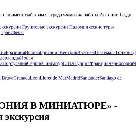
ают знаменитый храм Саграда Фамилиа работы Антонио Гауди.
экскурсии
Групповые экскурсии
Паломнические туры
Трансферы
гия
Бразилия
Великобритания
Венгрия
Вьетнам
Гватемала
Гонконг
Д
дерланды
Новая
а
Португалия
Сербия
Сингапур
США
Турция
Франция
Черногория
Ч
a Brava
Granada
Leon
Lloret de Mar
Madrid
Santander
Santiago de
ОНИЯ В МИНИАТЮРЕ» -
 экскурсия