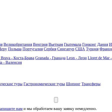
ия
Великобритания
Венгрия
Вьетнам
Гватемала
Гонконг
Дания
И
Перу
Польша
Португалия
Сербия
Сингапур
США
Турция
Франц
 Brava - Коста-Брава
Granada - Гранада
Leon - Леон
Lloret de Mar 
ia - Валенсия
ические туры
Гастрономические туры
Шопинг
Трансферы
апишите нам
и мы обработаем вашу заявку немедленно.