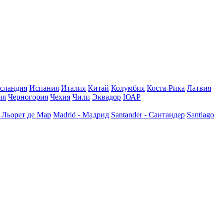
сландия
Испания
Италия
Китай
Колумбия
Коста-Рика
Латвия
ия
Черногория
Чехия
Чили
Эквадор
ЮАР
- Льорет де Мар
Madrid - Мадрид
Santander - Сантандер
Santiago