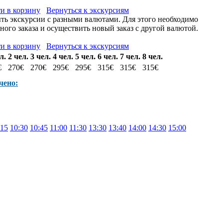
и в корзину
Вернуться к экскурсиям
ыть экскурсии с разными валютами. Для этого необходимо
ого заказа и осуществить новый заказ с другой валютой.
и в корзину
Вернуться к экскурсиям
л.
2 чел.
3 чел.
4 чел.
5 чел.
6 чел.
7 чел.
8 чел.
€
270€
270€
295€
295€
315€
315€
315€
чено:
:15
10:30
10:45
11:00
11:30
13:30
13:40
14:00
14:30
15:00