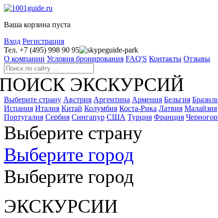
Ваша корзина пуста
Вход
Регистрация
Тел. +7 (495) 998 90 95
guide-park
О компании
Условия бронирования
FAQ'S
Контакты
Отзывы
ПОИСК ЭКСКУРСИЙ
Выберите страну
Австрия
Аргентина
Армения
Бельгия
Бразил
Испания
Италия
Китай
Колумбия
Коста-Рика
Латвия
Малайзия
Португалия
Сербия
Сингапур
США
Турция
Франция
Черногор
Выберите страну
Выберите город
Выберите город
ЭКСКУРСИИ