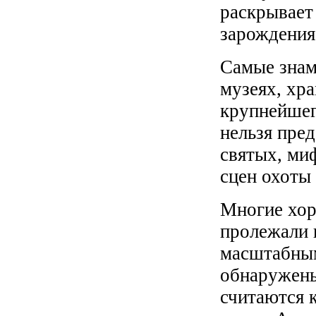
раскрывает
зарождения
Самые знам
музеях, хра
крупнейшег
нельзя пре
святых, ми
сцен охоты
Многие хор
пролежали в
масштабным
обнаружены
считаются 