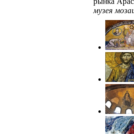
рынка Арас
музея моза