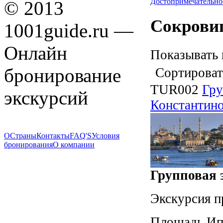
Достопримечательно
© 2013
Сокрови
1001guide.ru —
Онлайн
Показывать 
бронирование
Сортироват
TUR002
Гру
экскурсий
Константино
О
Страны
Контакты
FAQ'S
Условия
бронирования
О компании
Групповая э
Экскурсия п
Площадь Ип