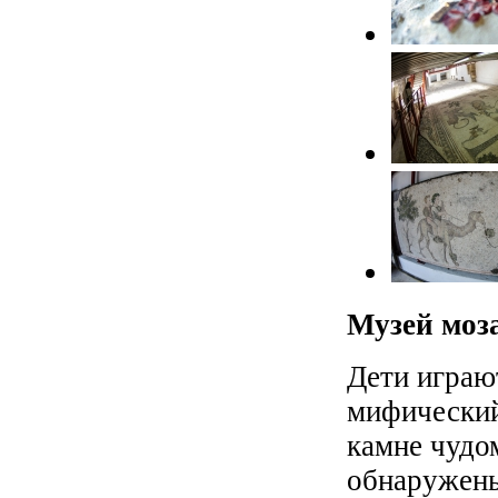
Музей моз
Дети играю
мифический
камне чудо
обнаружены