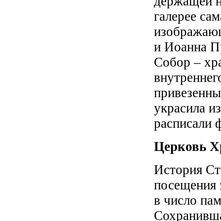
держащей н
галерее сам
изображающ
и Иоанна П
Собор – хр
внутреннег
привезенны
украсила и
расписали 
Церковь Х
История Ст
посещения 
в число па
Сохранивша