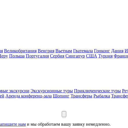
ия
Великобритания
Венгрия
Вьетнам
Гватемала
Гонконг
Дания
И
Перу
Польша
Португалия
Сербия
Сингапур
США
Турция
Франц
вые экскурсии
Экскурсионные туры
Приключенческие туры
Ре
ей
Аренда конференц-зала
Шопинг
Трансферы
Рыбалка
Трансф
апишите нам
и мы обработаем вашу заявку немедленно.