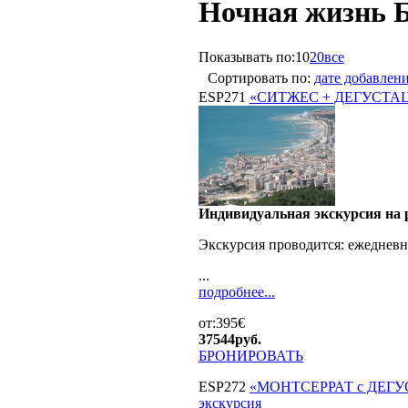
Ночная жизнь 
Показывать по:
10
20
все
Сортировать по:
дате добавлен
ESP271
«СИТЖЕС + ДЕГУСТА
Индивидуальная экскурсия на р
Экскурсия проводится:
ежедневн
...
подробнее...
от:395€
37544
руб.
БРОНИРОВАТЬ
ESP272
«МОНТСЕРРАТ с ДЕГУ
экскурсия