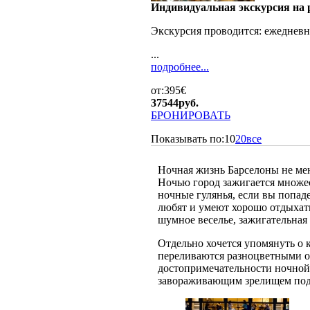
Индивидуальная экскурсия на р
Экскурсия проводится:
ежедневн
...
подробнее...
от:395€
37544
руб.
БРОНИРОВАТЬ
Показывать по:
10
20
все
Ночная жизнь Барселоны не мен
Ночью город зажигается множе
ночные гулянья, если вы попад
любят и умеют хорошо отдыхать
шумное веселье, зажигательная
Отдельно хочется упомянуть о
переливаются разноцветными ог
достопримечательности ночной
завораживающим зрелищем под 