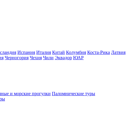
сландия
Испания
Италия
Китай
Колумбия
Коста-Рика
Латвия
ия
Черногория
Чехия
Чили
Эквадор
ЮАР
чные и морские прогулки
Паломнические туры
еры