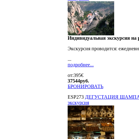
Индивидуальная экскурсия на р
Экскурсия проводится:
ежедневн
...
подробнее...
от:395€
37544
руб.
БРОНИРОВАТЬ
ESP273
ДЕГУСТАЦИЯ ШАМПАНС
экскурсия