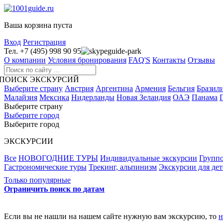
Ваша корзина пуста
Вход
Регистрация
Тел. +7 (495) 998 90 95
guide-park
О компании
Условия бронирования
FAQ'S
Контакты
Отзывы
ПОИСК ЭКСКУРСИЙ
Выберите страну
Австрия
Аргентина
Армения
Бельгия
Бразил
Малайзия
Мексика
Нидерланды
Новая Зеландия
ОАЭ
Панама
Выберите страну
Выберите город
Выберите город
ЭКСКУРСИИ
Все
НОВОГОДНИЕ ТУРЫ
Индивидуальные экскурсии
Группо
Гастрономические туры
Трекинг, альпинизм
Экскурсии для дет
Только популярные
Ограничить поиск по датам
Если вы не нашли на нашем сайте нужную вам экскурсию, то
н