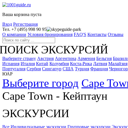
Ваша корзина пуста
Вход
Регистрация
Тел. +7 (495) 998 90 95
guide-park
О компании
Условия бронирования
FAQ'S
Контакты
Отзывы
ПОИСК ЭКСКУРСИЙ
Выберите страну
Австрия
Аргентина
Армения
Бельгия
Бразил
Испания
Италия
Китай
Колумбия
Коста-Рика
Латвия
Малайзия
Португалия
Сербия
Сингапур
США
Турция
Франция
Черногор
ЮАР
Выберите город
Cape Tow
Cape Town - Кейптаун
ЭКСКУРСИИ
Все
Индивидуальные экскурсии
Групповые экскурсии
Экскур