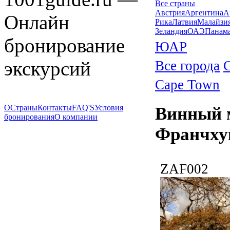
Все страны
Австрия
Аргентина
А
Онлайн
Рика
Латвия
Малайзи
Зеландия
ОАЭ
Панам
бронирование
ЮАР
экскурсий
Все города
Cape Town
О
Страны
Контакты
FAQ'S
Условия
Винный 
бронирования
О компании
Франчху
ZAF002