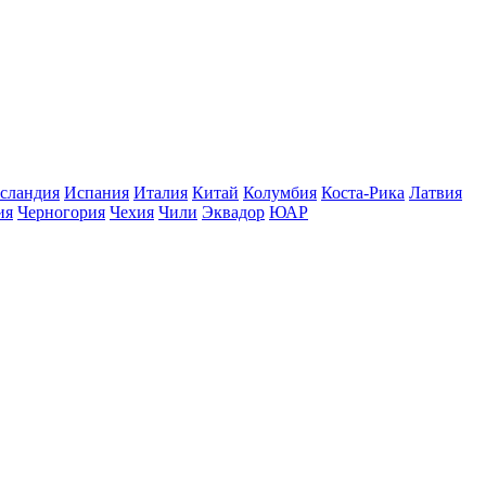
сландия
Испания
Италия
Китай
Колумбия
Коста-Рика
Латвия
ия
Черногория
Чехия
Чили
Эквадор
ЮАР