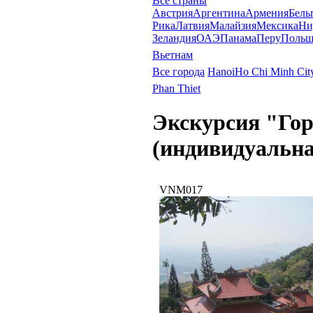
Все страны
Австрия
Аргентина
Армения
Бель
Рика
Латвия
Малайзия
Мексика
Ни
Зеландия
ОАЭ
Панама
Перу
Польш
Вьетнам
Все города
Hanoi
Ho Chi Minh City
Phan Thiet
Экскурсия "Гор
(индивидуальна
VNM017