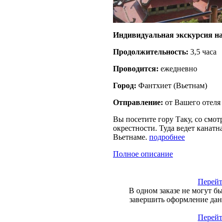
Индивидуальная экскурсия на
Продолжительность:
3,5 часа
Проводится:
ежедневно
Город:
Фантхиет
(
Вьетнам
)
Отправление:
от Вашего отеля
Вы посетите гору Таку, со смо
окрестности. Туда ведет канат
Вьетнаме.
подробнее
Полное описание
Перейт
В одном заказе не могут б
завершить оформление данн
Перейт