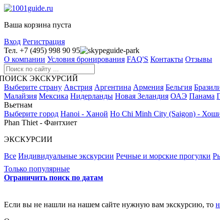
Ваша корзина пуста
Вход
Регистрация
Тел. +7 (495) 998 90 95
guide-park
О компании
Условия бронирования
FAQ'S
Контакты
Отзывы
ПОИСК ЭКСКУРСИЙ
Выберите страну
Австрия
Аргентина
Армения
Бельгия
Бразил
Малайзия
Мексика
Нидерланды
Новая Зеландия
ОАЭ
Панама
Вьетнам
Выберите город
Hanoi - Ханой
Ho Chi Minh City (Saigon) - Хо
Phan Thiet - Фантхиет
ЭКСКУРСИИ
Все
Индивидуальные экскурсии
Речные и морские прогулки
Р
Только популярные
Ограничить поиск по датам
Если вы не нашли на нашем сайте нужную вам экскурсию, то
н