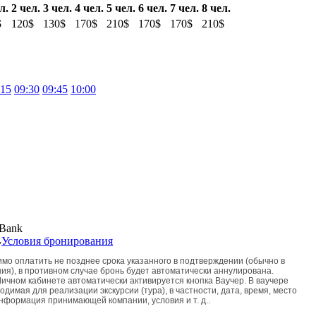
л.
2 чел.
3 чел.
4 чел.
5 чел.
6 чел.
7 чел.
8 чел.
$
120$
130$
170$
210$
170$
170$
210$
:15
09:30
09:45
10:00
,
Условия бронирования
мо оплатить не позднее срока указанного в подтверждении (обычно в
ия), в противном случае бронь будет автоматически аннулирована.
ичном кабинете автоматически активируется кнопка Ваучер. В ваучере
димая для реализации экскурсии (тура), в частности, дата, время, место
информация принимающей компании, условия и т. д..