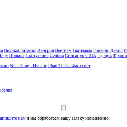
ия
Великобритания
Венгрия
Вьетнам
Гватемала
Гонконг
Дания
И
Перу
Польша
Португалия
Сербия
Сингапур
США
Турция
Франц
шимин
Nha Trang - Нячанг
Phan Thiet - Фантхиет
ыбалка
апишите нам
и мы обработаем вашу заявку немедленно.