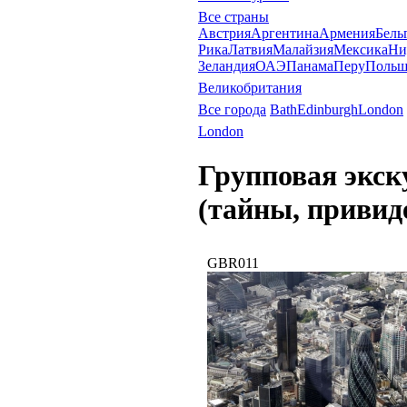
Все страны
Австрия
Аргентина
Армения
Бель
Рика
Латвия
Малайзия
Мексика
Ни
Зеландия
ОАЭ
Панама
Перу
Польш
Великобритания
Все города
Bath
Edinburgh
London
London
Групповая экск
(тайны, привид
GBR011