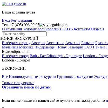
Ваша корзина пуста
Вход
Регистрация
Тел. +7 (495) 998 90 95
guide-park
О компании
Условия бронирования
FAQ'S
Контакты
Отзывы
ПОИСК ЭКСКУРСИЙ
Выберите страну
Австрия
Аргентина
Армения
Бельгия
Бразил
Малайзия
Мексика
Нидерланды
Новая Зеландия
ОАЭ
Панама
Великобритания
Выберите город
Bath - Бат
Edinburgh - Эдинбург
London - Лонд
London - Лондон
ЭКСКУРСИИ
Все
Индивидуальные экскурсии
Групповые экскурсии
Экскур
Только популярные
Ограничить поиск по датам
Если вы не нашли на нашем сайте нужную вам экскурсию, то
н