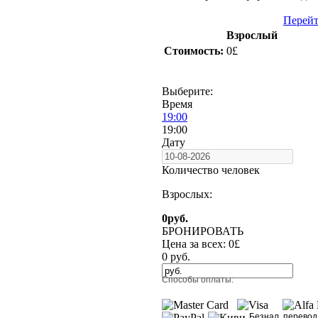
Перейт
Взрослый
Стоимость:
0£
Выберите:
Время
19:00
19:00
Дату
Количество человек
Взрослых:
0
руб.
БРОНИРОВАТЬ
Цена за всех:
0
£
0
руб.
Способы оплаты:
Безнал. перевод