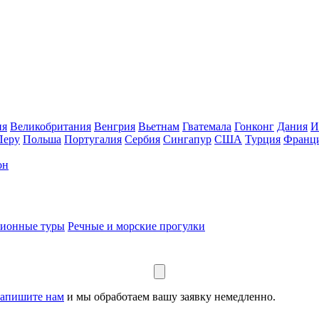
ия
Великобритания
Венгрия
Вьетнам
Гватемала
Гонконг
Дания
И
Перу
Польша
Португалия
Сербия
Сингапур
США
Турция
Франц
он
сионные туры
Речные и морские прогулки
апишите нам
и мы обработаем вашу заявку немедленно.