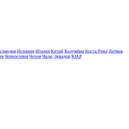
сландия
Испания
Италия
Китай
Колумбия
Коста-Рика
Латвия
ия
Черногория
Чехия
Чили
Эквадор
ЮАР