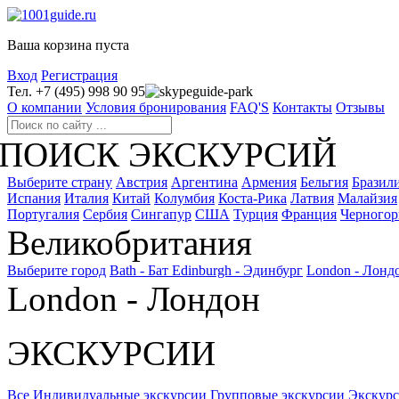
Ваша корзина пуста
Вход
Регистрация
Тел. +7 (495) 998 90 95
guide-park
О компании
Условия бронирования
FAQ'S
Контакты
Отзывы
ПОИСК ЭКСКУРСИЙ
Выберите страну
Австрия
Аргентина
Армения
Бельгия
Бразил
Испания
Италия
Китай
Колумбия
Коста-Рика
Латвия
Малайзия
Португалия
Сербия
Сингапур
США
Турция
Франция
Черногор
Великобритания
Выберите город
Bath - Бат
Edinburgh - Эдинбург
London - Лонд
London - Лондон
ЭКСКУРСИИ
Все
Индивидуальные экскурсии
Групповые экскурсии
Экскур