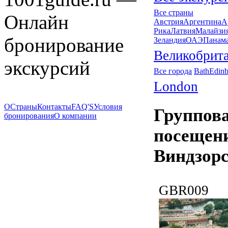
Все страны
Онлайн
Австрия
Аргентина
А
Рика
Латвия
Малайзи
бронирование
Зеландия
ОАЭ
Панам
Великобрит
экскурсий
Все города
Bath
Edin
London
О
Страны
Контакты
FAQ'S
Условия
Группова
бронирования
О компании
посещени
Виндзорс
GBR009