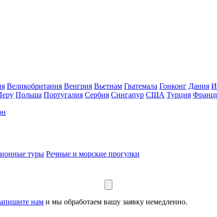
ия
Великобритания
Венгрия
Вьетнам
Гватемала
Гонконг
Дания
И
Перу
Польша
Португалия
Сербия
Сингапур
США
Турция
Франц
он
сионные туры
Речные и морские прогулки
апишите нам
и мы обработаем вашу заявку немедленно.