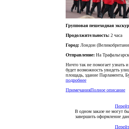
Групповая пешеходная экскур
Продолжительность:
2 часа
Город:
Лондон
(
Великобритани
Отправление:
На Трафальгарско
Ничто так не помогает узнать 
будет возможность увидеть ули
площадь, здание Парламента, Б
подробнее
Примечания
Полное описание
Перейт
В одном заказе не могут б
завершить оформление данн
Перейт