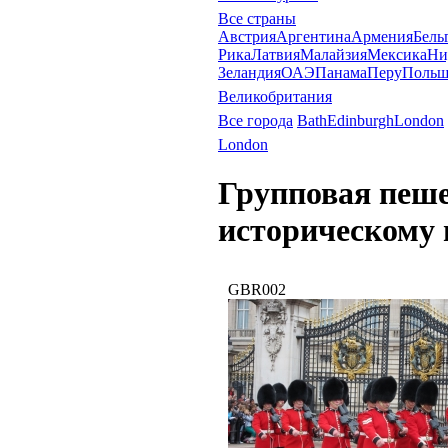
Все страны
Австрия
Аргентина
Армения
Бель
Рика
Латвия
Малайзия
Мексика
Ни
Зеландия
ОАЭ
Панама
Перу
Польш
Великобритания
Все города
Bath
Edinburgh
London
London
Групповая пеше
историческому 
GBR002