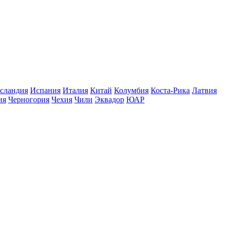
сландия
Испания
Италия
Китай
Колумбия
Коста-Рика
Латвия
ия
Черногория
Чехия
Чили
Эквадор
ЮАР