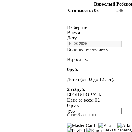
Взрослый
Ребенок
Стоимость:
0£
23£
Выберите:
Время
Дату
Количество человек
Взрослых:
0
руб.
Детей (от 02 до 12 лет):
2553
руб.
БРОНИРОВАТЬ
Цена за всех:
0
£
0
руб.
Способы оплаты:
Безнал. перевод