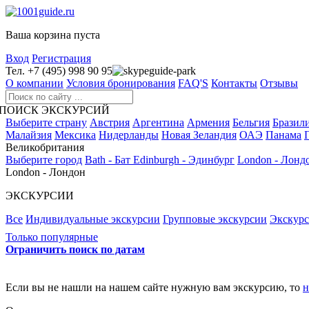
Ваша корзина пуста
Вход
Регистрация
Тел. +7 (495) 998 90 95
guide-park
О компании
Условия бронирования
FAQ'S
Контакты
Отзывы
ПОИСК ЭКСКУРСИЙ
Выберите страну
Австрия
Аргентина
Армения
Бельгия
Бразил
Малайзия
Мексика
Нидерланды
Новая Зеландия
ОАЭ
Панама
Великобритания
Выберите город
Bath - Бат
Edinburgh - Эдинбург
London - Лонд
London - Лондон
ЭКСКУРСИИ
Все
Индивидуальные экскурсии
Групповые экскурсии
Экскур
Только популярные
Ограничить поиск по датам
Если вы не нашли на нашем сайте нужную вам экскурсию, то
н