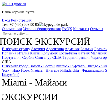
Ваша корзина пуста
Вход
Регистрация
Тел. +7 (495) 998 90 95
guide-park
О компании
Условия бронирования
FAQ'S
Контакты
Отзывы
ПОИСК ЭКСКУРСИЙ
Выберите страну
Австрия
Аргентина
Армения
Бельгия
Бразил
Испания
Италия
Китай
Колумбия
Коста-Рика
Латвия
Малайзия
Португалия
Сербия
Сингапур
США
Турция
Франция
Черногор
США
Выберите город
Boston - Бостон
Buffalo - Буффало
Chicago - Чи
York - Нью-Йорк
Niagara - Ниагара
Philadelphia - Филадельфия
S
Колумбия)
Miami - Майами
ЭКСКУРСИИ