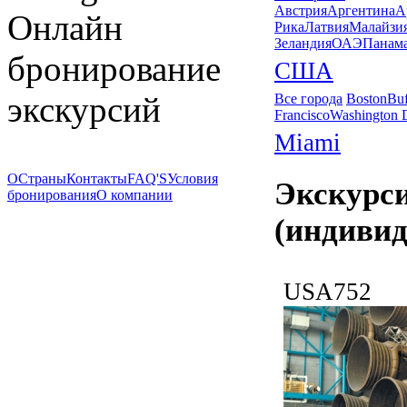
Австрия
Аргентина
А
Онлайн
Рика
Латвия
Малайзи
Зеландия
ОАЭ
Панам
бронирование
США
экскурсий
Все города
Boston
Buf
Francisco
Washington
Miami
О
Страны
Контакты
FAQ'S
Условия
Экскурс
бронирования
О компании
(индивид
USA752