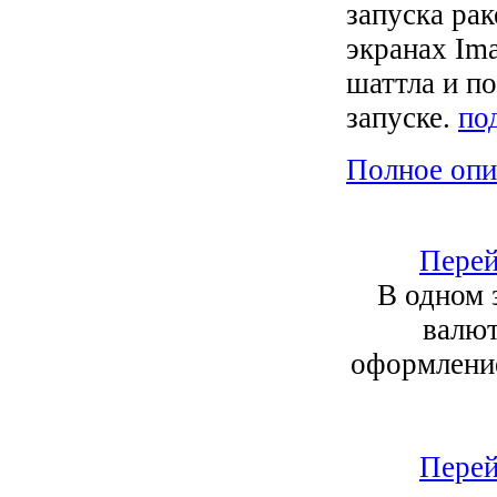
запуска рак
экранах Im
шаттла и по
запуске.
по
Полное опи
Перей
В одном 
валют
оформление
Перей