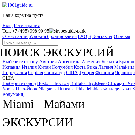
Ваша корзина пуста
Вход
Регистрация
Тел. +7 (495) 998 90 95
guide-park
О компании
Условия бронирования
FAQ'S
Контакты
Отзывы
ПОИСК ЭКСКУРСИЙ
Выберите страну
Австрия
Аргентина
Армения
Бельгия
Бразил
Испания
Италия
Китай
Колумбия
Коста-Рика
Латвия
Малайзия
Португалия
Сербия
Сингапур
США
Турция
Франция
Черногор
США
Выберите город
Boston - Бостон
Buffalo - Буффало
Chicago - Чи
York - Нью-Йорк
Niagara - Ниагара
Philadelphia - Филадельфия
S
Колумбия)
Miami - Майами
ЭКСКУРСИИ