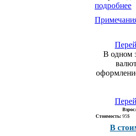
подробнее
Примечани
Перей
В одном 
валют
оформление
Перей
Взрос
Стоимость:
95$
В стои