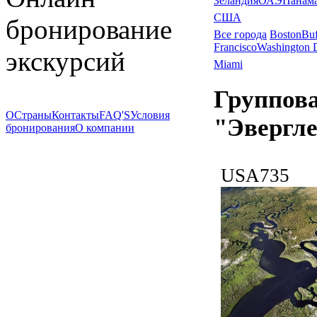
Зеландия
ОАЭ
Панам
США
бронирование
Все города
Boston
Buf
Francisco
Washington
экскурсий
Miami
Группова
О
Страны
Контакты
FAQ'S
Условия
"Эвергл
бронирования
О компании
USA735