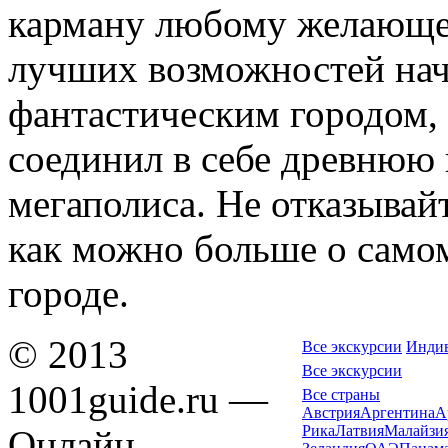
карману любому желающем
лучших возможностей нача
фантастическим городом,
соединил в себе древнюю
мегаполиса. Не отказывайт
как можно больше о само
городе.
© 2013
Все экскурсии
Индив
Все экскурсии
1001guide.ru —
Все страны
Австрия
Аргентина
А
Рика
Латвия
Малайзи
Онлайн