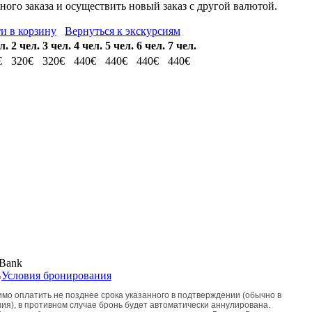
ого заказа и осуществить новый заказ с другой валютой.
и в корзину
Вернуться к экскурсиям
л.
2 чел.
3 чел.
4 чел.
5 чел.
6 чел.
7 чел.
€
320€
320€
440€
440€
440€
440€
,
Условия бронирования
мо оплатить не позднее срока указанного в подтверждении (обычно в
ия), в противном случае бронь будет автоматически аннулирована.