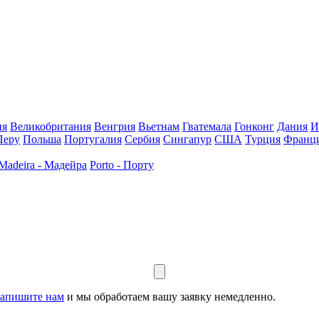
ия
Великобритания
Венгрия
Вьетнам
Гватемала
Гонконг
Дания
И
Перу
Польша
Португалия
Сербия
Сингапур
США
Турция
Франц
Madeira - Мадейра
Porto - Порту
апишите нам
и мы обработаем вашу заявку немедленно.