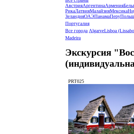
Все страны
Австрия
Аргентина
Армения
Бель
Рика
Латвия
Малайзия
Мексика
Ни
Зеландия
ОАЭ
Панама
Перу
Польш
Португалия
Все города
Algarve
Lisboa (Lissab
Madeira
Экскурсия "Вос
(индивидуальна
PRT025