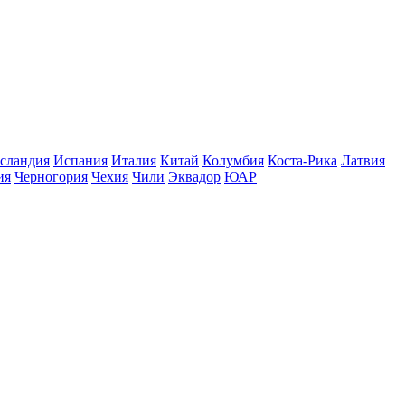
сландия
Испания
Италия
Китай
Колумбия
Коста-Рика
Латвия
ия
Черногория
Чехия
Чили
Эквадор
ЮАР