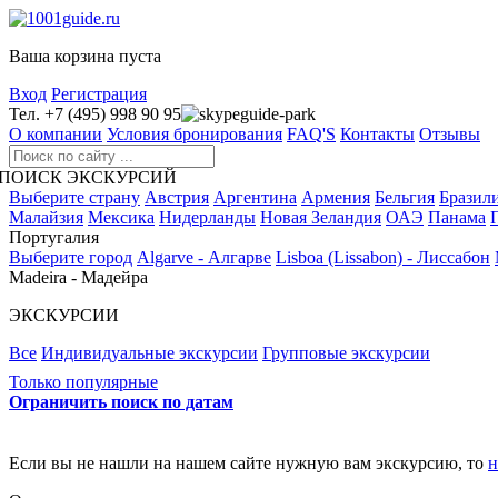
Ваша корзина пуста
Вход
Регистрация
Тел. +7 (495) 998 90 95
guide-park
О компании
Условия бронирования
FAQ'S
Контакты
Отзывы
ПОИСК ЭКСКУРСИЙ
Выберите страну
Австрия
Аргентина
Армения
Бельгия
Бразил
Малайзия
Мексика
Нидерланды
Новая Зеландия
ОАЭ
Панама
Португалия
Выберите город
Algarve - Алгарве
Lisboa (Lissabon) - Лиссабон
Madeira - Мадейра
ЭКСКУРСИИ
Все
Индивидуальные экскурсии
Групповые экскурсии
Только популярные
Ограничить поиск по датам
Если вы не нашли на нашем сайте нужную вам экскурсию, то
н