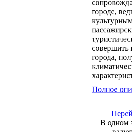
сопровожда
городе, ве
культурны
пассажирск
туристичес
совершить 
города, по
климатичес
характерис
Полное опи
Перей
В одном 
валют