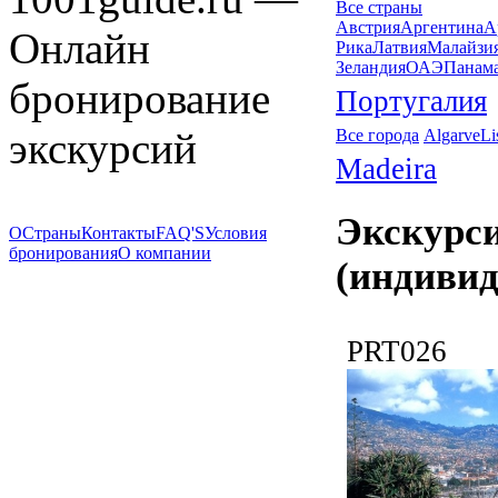
Все страны
Австрия
Аргентина
А
Онлайн
Рика
Латвия
Малайзи
Зеландия
ОАЭ
Панам
бронирование
Португалия
экскурсий
Все города
Algarve
Li
Madeira
Экскурс
О
Страны
Контакты
FAQ'S
Условия
бронирования
О компании
(индивид
PRT026