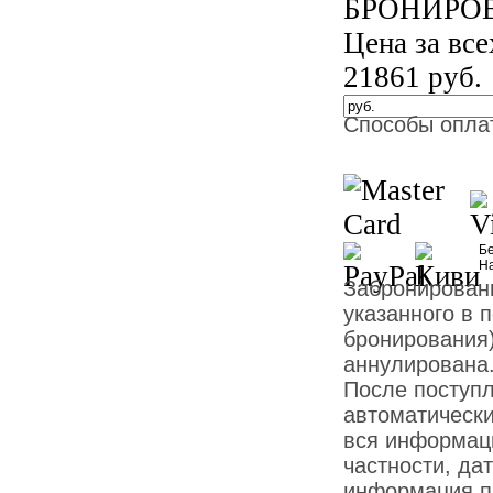
БРОНИРО
Цена за вс
21861
руб.
Способы опла
Бе
Н
Забронированн
указанного в 
бронирования)
аннулирована
После поступ
автоматически
вся информаци
частности, дат
информация пр