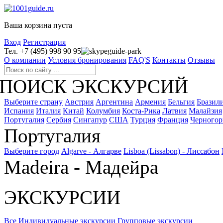
Ваша корзина пуста
Вход
Регистрация
Тел. +7 (495) 998 90 95
guide-park
О компании
Условия бронирования
FAQ'S
Контакты
Отзывы
ПОИСК ЭКСКУРСИЙ
Выберите страну
Австрия
Аргентина
Армения
Бельгия
Бразил
Испания
Италия
Китай
Колумбия
Коста-Рика
Латвия
Малайзия
Португалия
Сербия
Сингапур
США
Турция
Франция
Черногор
Португалия
Выберите город
Algarve - Алгарве
Lisboa (Lissabon) - Лиссабон
Madeira - Мадейра
ЭКСКУРСИИ
Все
Индивидуальные экскурсии
Групповые экскурсии