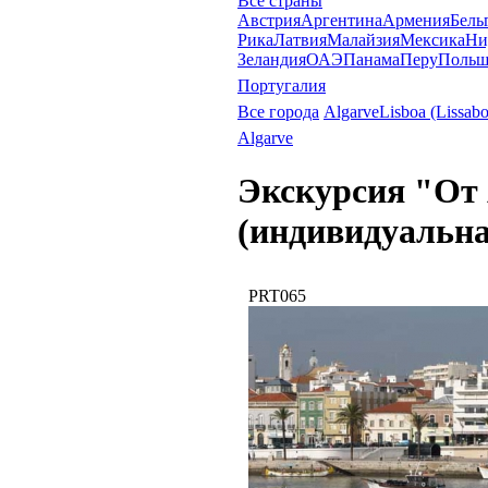
Все страны
Австрия
Аргентина
Армения
Бель
Рика
Латвия
Малайзия
Мексика
Ни
Зеландия
ОАЭ
Панама
Перу
Польш
Португалия
Все города
Algarve
Lisboa (Lissab
Algarve
Экскурсия "От
(индивидуальна
PRT065