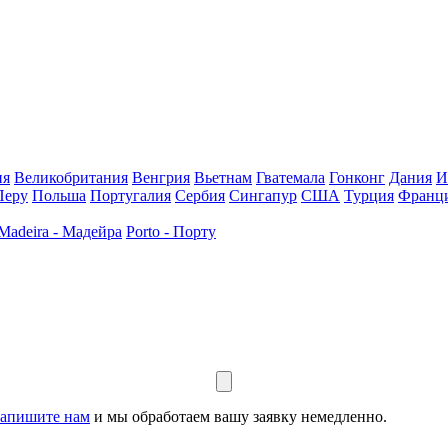
ия
Великобритания
Венгрия
Вьетнам
Гватемала
Гонконг
Дания
И
Перу
Польша
Португалия
Сербия
Сингапур
США
Турция
Франц
Madeira - Мадейра
Porto - Порту
апишите нам
и мы обработаем вашу заявку немедленно.