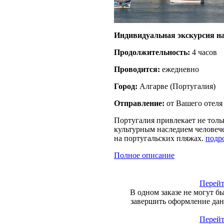
Индивидуальная экскурсия на
Продолжительность:
4 часов
Проводится:
ежедневно
Город:
Алгарве
(
Португалия
)
Отправление:
от Вашего отеля
Португалия привлекает не толь
культурным наследием человече
на португальских пляжах.
подр
Полное описание
Перейт
В одном заказе не могут б
завершить оформление данн
Перейт