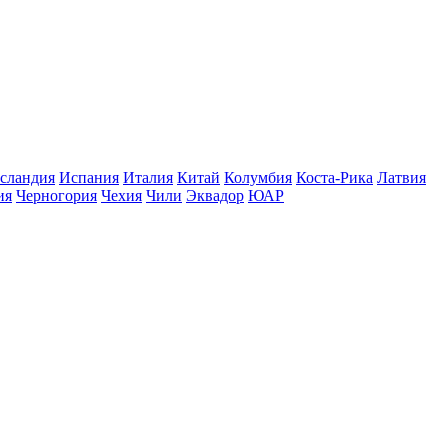
сландия
Испания
Италия
Китай
Колумбия
Коста-Рика
Латвия
ия
Черногория
Чехия
Чили
Эквадор
ЮАР