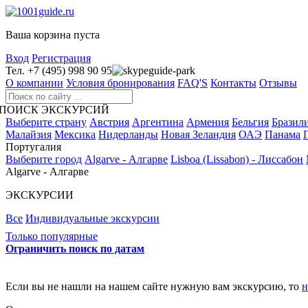
Ваша корзина пуста
Вход
Регистрация
Тел. +7 (495) 998 90 95
guide-park
О компании
Условия бронирования
FAQ'S
Контакты
Отзывы
ПОИСК ЭКСКУРСИЙ
Выберите страну
Австрия
Аргентина
Армения
Бельгия
Бразил
Малайзия
Мексика
Нидерланды
Новая Зеландия
ОАЭ
Панама
Португалия
Выберите город
Algarve - Алгарве
Lisboa (Lissabon) - Лиссабон
Algarve - Алгарве
ЭКСКУРСИИ
Все
Индивидуальные экскурсии
Только популярные
Ограничить поиск по датам
Если вы не нашли на нашем сайте нужную вам экскурсию, то
н