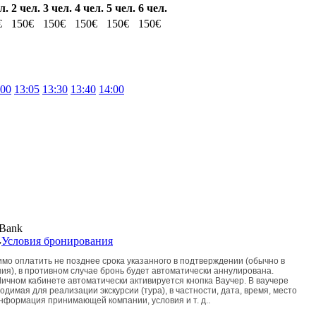
л.
2 чел.
3 чел.
4 чел.
5 чел.
6 чел.
€
150€
150€
150€
150€
150€
:00
13:05
13:30
13:40
14:00
,
Условия бронирования
мо оплатить не позднее срока указанного в подтверждении (обычно в
ия), в противном случае бронь будет автоматически аннулирована.
ичном кабинете автоматически активируется кнопка Ваучер. В ваучере
димая для реализации экскурсии (тура), в частности, дата, время, место
информация принимающей компании, условия и т. д..