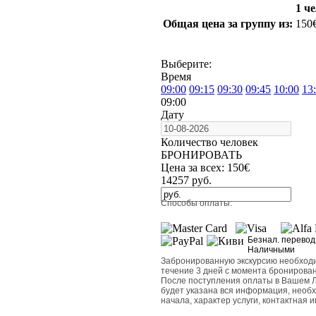
1 че
Общая цена за группу из:
150
Выберите:
Время
09:00
09:15
09:30
09:45
10:00
13
09:00
Дату
Количество человек
БРОНИРОВАТЬ
Цена за всех:
150
€
14257
руб.
Способы оплаты:
Безнал. перевод
Наличными
Забронированную экскурсию необходи
течение 3 дней с момента бронирован
После поступления оплаты в Вашем Л
будет указана вся информация, необхо
начала, характер услуги, контактная 