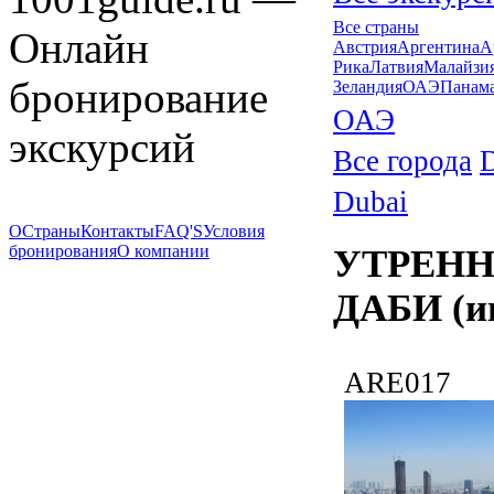
Все страны
Онлайн
Австрия
Аргентина
А
Рика
Латвия
Малайзи
бронирование
Зеландия
ОАЭ
Панам
ОАЭ
экскурсий
Все города
Dubai
О
Страны
Контакты
FAQ'S
Условия
бронирования
О компании
УТРЕНН
ДАБИ (и
ARE017