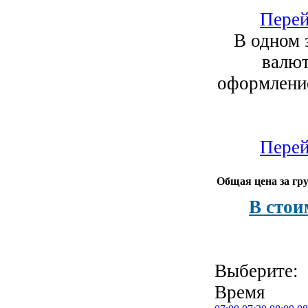
Перей
В одном 
валют
оформление
Перей
Общая цена за гру
В стои
Выберите:
Время