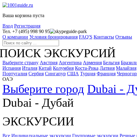
Ваша корзина пуста
Вход
Регистрация
Тел. +7 (495) 998 90 95
guide-park
О компании
Условия бронирования
FAQ'S
Контакты
Отзывы
ПОИСК ЭКСКУРСИЙ
Выберите страну
Австрия
Аргентина
Армения
Бельгия
Бразил
Испания
Италия
Китай
Колумбия
Коста-Рика
Латвия
Малайзия
Португалия
Сербия
Сингапур
США
Турция
Франция
Черногор
ОАЭ
Выберите город
Dubai - Д
Dubai - Дубай
ЭКСКУРСИИ
Все
Индивидуальные экскурсии
Групповые экскурсии
Речные 