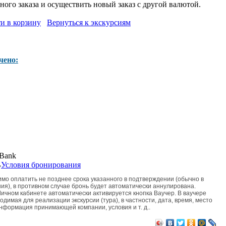
ого заказа и осуществить новый заказ с другой валютой.
и в корзину
Вернуться к экскурсиям
чено:
,
Условия бронирования
мо оплатить не позднее срока указанного в подтверждении (обычно в
ия), в противном случае бронь будет автоматически аннулирована.
ичном кабинете автоматически активируется кнопка Ваучер. В ваучере
димая для реализации экскурсии (тура), в частности, дата, время, место
информация принимающей компании, условия и т. д..