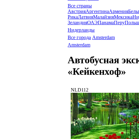
Все страны
Австрия
Аргентина
Армения
Бель
Рика
Латвия
Малайзия
Мексика
Ни
Зеландия
ОАЭ
Панама
Перу
Польш
Нидерланды
Все города
Amsterdam
Amsterdam
Автобусная экс
«Кейкенхоф»
NLD112