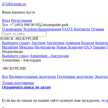
Ваша корзина пуста
Вход
Регистрация
Тел. +7 (495) 998 90 95
guide-park
О компании
Условия бронирования
FAQ'S
Контакты
Отзывы
ПОИСК ЭКСКУРСИЙ
Выберите страну
Австрия
Аргентина
Армения
Бельгия
Бразил
Малайзия
Мексика
Нидерланды
Новая Зеландия
ОАЭ
Панама
Нидерланды
Выберите город
Amsterdam - Амстердам
Amsterdam - Амстердам
ЭКСКУРСИИ
Все
Индивидуальные экскурсии
Групповые экскурсии
Экскур
Только популярные
Ограничить поиск по датам
Если вы не нашли на нашем сайте нужную вам экскурсию, то
н