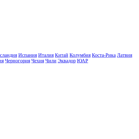
сландия
Испания
Италия
Китай
Колумбия
Коста-Рика
Латвия
ия
Черногория
Чехия
Чили
Эквадор
ЮАР