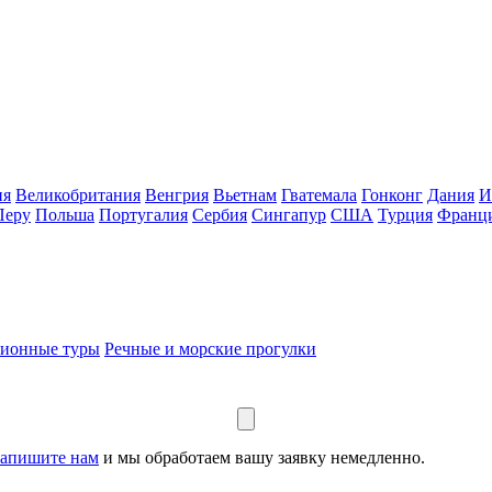
ия
Великобритания
Венгрия
Вьетнам
Гватемала
Гонконг
Дания
И
Перу
Польша
Португалия
Сербия
Сингапур
США
Турция
Франц
сионные туры
Речные и морские прогулки
апишите нам
и мы обработаем вашу заявку немедленно.