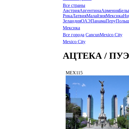
Все страны
Австрия
Аргентина
Армения
Бель
Рика
Латвия
Малайзия
Мексика
Ни
Зеландия
ОАЭ
Панама
Перу
Польш
Мексика
Все города
Cancun
Mexico City
Mexico City
АЦТЕКА / ПУ
MEX115