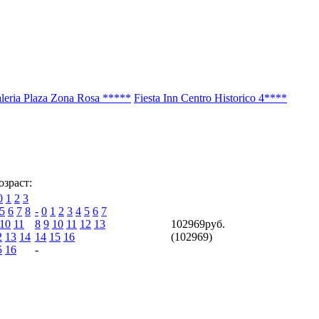
leria Plaza Zona Rosa *****
Fiesta Inn Centro Historico 4****
озраст:
0
1
2
3
5
6
7
8
-
0
1
2
3
4
5
6
7
10
11
8
9
10
11
12
13
102969
руб.
2
13
14
14
15
16
(102969)
5
16
-