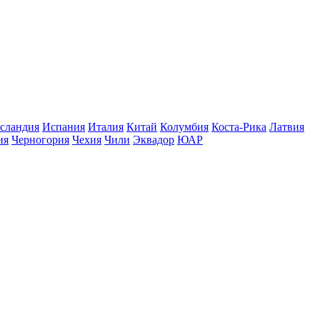
сландия
Испания
Италия
Китай
Колумбия
Коста-Рика
Латвия
ия
Черногория
Чехия
Чили
Эквадор
ЮАР