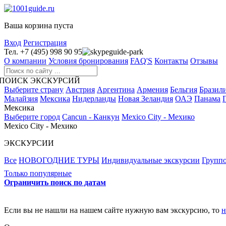
Ваша корзина пуста
Вход
Регистрация
Тел. +7 (495) 998 90 95
guide-park
О компании
Условия бронирования
FAQ'S
Контакты
Отзывы
ПОИСК ЭКСКУРСИЙ
Выберите страну
Австрия
Аргентина
Армения
Бельгия
Бразил
Малайзия
Мексика
Нидерланды
Новая Зеландия
ОАЭ
Панама
Мексика
Выберите город
Cancun - Канкун
Mexico City - Мехико
Mexico City - Мехико
ЭКСКУРСИИ
Все
НОВОГОДНИЕ ТУРЫ
Индивидуальные экскурсии
Группо
Только популярные
Ограничить поиск по датам
Если вы не нашли на нашем сайте нужную вам экскурсию, то
н