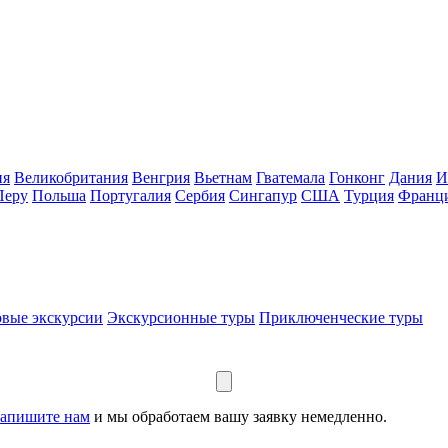
ия
Великобритания
Венгрия
Вьетнам
Гватемала
Гонконг
Дания
И
Перу
Польша
Португалия
Сербия
Сингапур
США
Турция
Франц
вые экскурсии
Экскурсионные туры
Приключенческие туры
апишите нам
и мы обработаем вашу заявку немедленно.