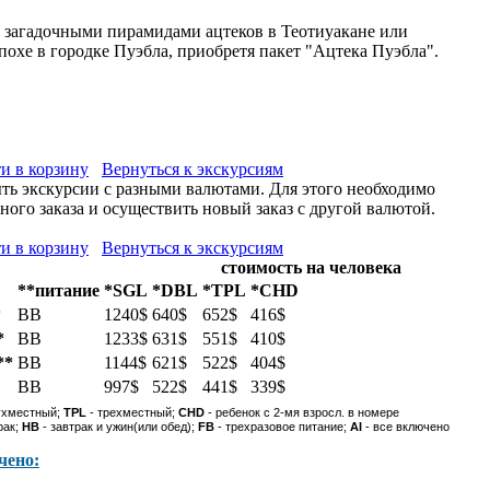
е загадочными пирамидами ацтеков в Теотиуакане или
похе в городке Пуэбла, приобретя пакет "Ацтека Пуэбла".
и в корзину
Вернуться к экскурсиям
ыть экскурсии с разными валютами. Для этого необходимо
ого заказа и осуществить новый заказ с другой валютой.
и в корзину
Вернуться к экскурсиям
стоимость на человека
**питание
*SGL
*DBL
*TPL
*CHD
*
BB
1240$
640$
652$
416$
*
BB
1233$
631$
551$
410$
**
BB
1144$
621$
522$
404$
BB
997$
522$
441$
339$
ухместный;
TPL
- трехместный;
CHD
- ребенок с 2-мя взросл. в номере
рак;
HB
- завтрак и ужин(или обед);
FB
- трехразовое питание;
AI
- все включено
чено: