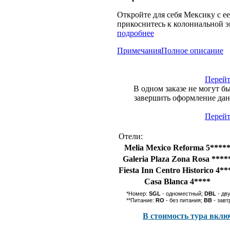
Откройте для себя Мексику с е
прикоснитесь к колониальной э
подробнее
Примечания
Полное описание
Перейт
В одном заказе не могут б
завершить оформление данн
Перейт
Отели:
Melia Mexico Reforma 5****
Galeria Plaza Zona Rosa ****
Fiesta Inn Centro Historico 4**
Casa Blanca 4****
*Номер:
SGL
- одноместный;
DBL
- дв
**Питание:
RO
- без питания;
BB
- завт
В стоимость тура вклю