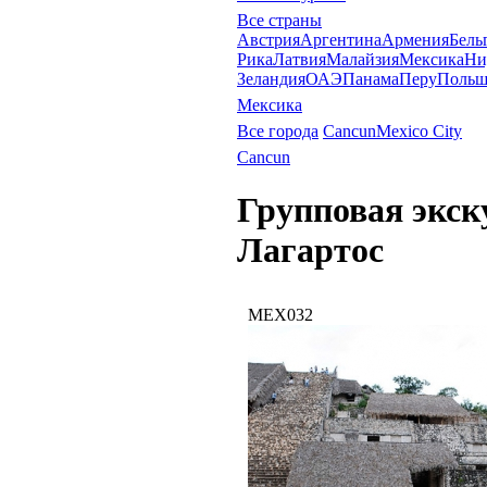
Все страны
Австрия
Аргентина
Армения
Бель
Рика
Латвия
Малайзия
Мексика
Ни
Зеландия
ОАЭ
Панама
Перу
Польш
Мексика
Все города
Cancun
Mexico City
Cancun
Групповая экск
Лагартос
MEX032