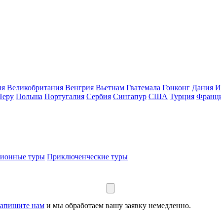
ия
Великобритания
Венгрия
Вьетнам
Гватемала
Гонконг
Дания
И
Перу
Польша
Португалия
Сербия
Сингапур
США
Турция
Франц
сионные туры
Приключенческие туры
апишите нам
и мы обработаем вашу заявку немедленно.