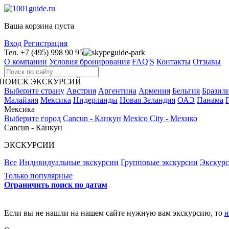
Ваша корзина пуста
Вход
Регистрация
Тел. +7 (495) 998 90 95
guide-park
О компании
Условия бронирования
FAQ'S
Контакты
Отзывы
ПОИСК ЭКСКУРСИЙ
Выберите страну
Австрия
Аргентина
Армения
Бельгия
Бразил
Малайзия
Мексика
Нидерланды
Новая Зеландия
ОАЭ
Панама
Мексика
Выберите город
Cancun - Канкун
Mexico City - Мехико
Cancun - Канкун
ЭКСКУРСИИ
Все
Индивидуальные экскурсии
Групповые экскурсии
Экскур
Только популярные
Ограничить поиск по датам
Если вы не нашли на нашем сайте нужную вам экскурсию, то
н