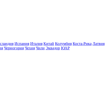
сландия
Испания
Италия
Китай
Колумбия
Коста-Рика
Латвия
ия
Черногория
Чехия
Чили
Эквадор
ЮАР