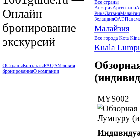
Все страны
Австрия
Аргентина
А
Онлайн
Рика
Латвия
Малайзи
Зеландия
ОАЭ
Панам
бронирование
Малайзия
экскурсий
Все города
Kota Kina
Kuala Lump
Обзорная
О
Страны
Контакты
FAQ'S
Условия
бронирования
О компании
(индивид
MYS002
Индивидуа