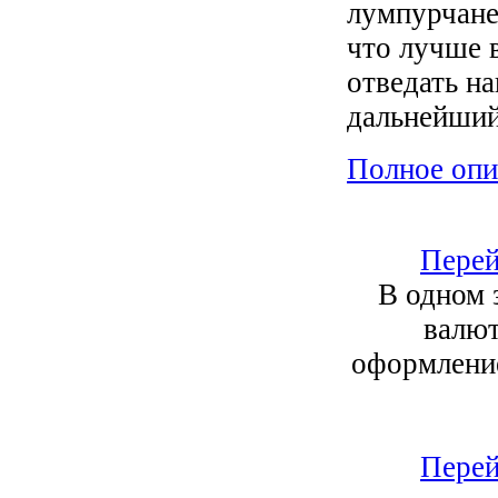
лумпурчане,
что лучше в
отведать н
дальнейши
Полное опи
Перей
В одном 
валют
оформление
Перей