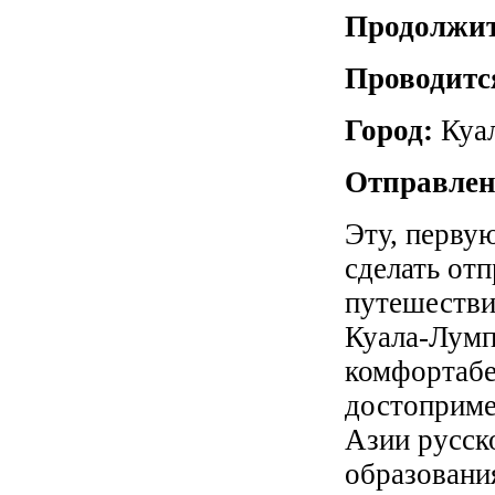
Продолжит
Проводитс
Город:
Куа
Отправлен
Эту, перву
сделать от
путешестви
Куала-Лумп
комфортабе
достоприме
Азии русск
образовани