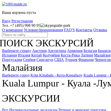
Ваша корзина пуста
Вход
Регистрация
Тел. +7 (495) 998 90 95
guide-park
О компании
Условия бронирования
FAQ'S
Контакты
Отзывы
ПОИСК ЭКСКУРСИЙ
Выберите страну
Австрия
Аргентина
Армения
Бельгия
Бразил
Испания
Италия
Китай
Колумбия
Коста-Рика
Латвия
Малайзия
Португалия
Сербия
Сингапур
США
Турция
Франция
Черногор
Малайзия
Выберите город
Kota Kinabalu - Кота-Кинабалу
Kuala Lumpur -
Kuala Lumpur - Куала -Лу
ЭКСКУРСИИ
Все
Индивидуальные экскурсии
Речные и морские прогулки