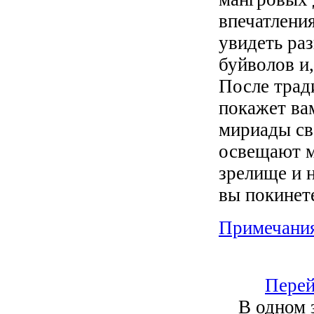
впечатлени
увидеть ра
буйволов и,
После трад
покажет ва
мириады св
освещают м
зрелище и 
вы покинет
Примечани
Перей
В одном 