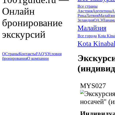
Все страны
Онлайн
Австрия
Аргентина
А
Рика
Латвия
Малайзи
бронирование
Зеландия
ОАЭ
Панам
Малайзия
экскурсий
Все города
Kota Kina
Kota Kinaba
О
Страны
Контакты
FAQ'S
Условия
Экскурси
бронирования
О компании
(индивид
MYS027
Индивидуа