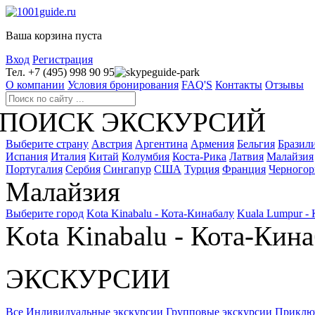
Ваша корзина пуста
Вход
Регистрация
Тел. +7 (495) 998 90 95
guide-park
О компании
Условия бронирования
FAQ'S
Контакты
Отзывы
ПОИСК ЭКСКУРСИЙ
Выберите страну
Австрия
Аргентина
Армения
Бельгия
Бразил
Испания
Италия
Китай
Колумбия
Коста-Рика
Латвия
Малайзия
Португалия
Сербия
Сингапур
США
Турция
Франция
Черногор
Малайзия
Выберите город
Kota Kinabalu - Кота-Кинабалу
Kuala Lumpur -
Kota Kinabalu - Кота-Кин
ЭКСКУРСИИ
Все
Индивидуальные экскурсии
Групповые экскурсии
Приклю