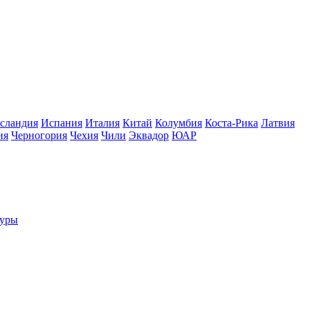
сландия
Испания
Италия
Китай
Колумбия
Коста-Рика
Латвия
ия
Черногория
Чехия
Чили
Эквадор
ЮАР
туры