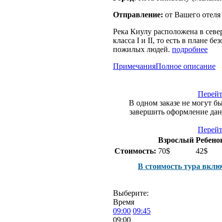
Отправление:
от Вашего отеля
Река Киулу расположена в севе
класса I и II, то есть в плане 
пожилых людей.
подробнее
Примечания
Полное описание
Перейт
В одном заказе не могут б
завершить оформление данн
Перейт
Взрослый
Ребенок
Стоимость:
70$
42$
В стоимость тура вклю
Выберите:
Время
09:00
09:45
09:00