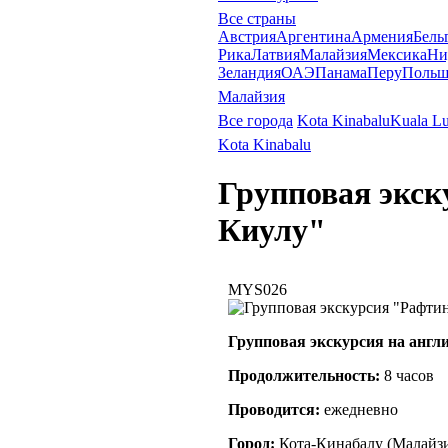
Все страны
Австрия
Аргентина
Армения
Бель
Рика
Латвия
Малайзия
Мексика
Ни
Зеландия
ОАЭ
Панама
Перу
Польш
Малайзия
Все города
Kota Kinabalu
Kuala L
Kota Kinabalu
Групповая экск
Киулу"
MYS026
Групповая экскурсия на англ
Продолжительность:
8 часов
Проводится:
ежедневно
Город:
Кота-Кинабалу
(
Малайз