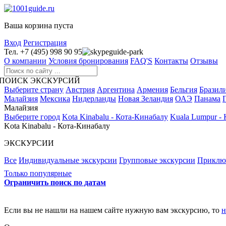
Ваша корзина пуста
Вход
Регистрация
Тел. +7 (495) 998 90 95
guide-park
О компании
Условия бронирования
FAQ'S
Контакты
Отзывы
ПОИСК ЭКСКУРСИЙ
Выберите страну
Австрия
Аргентина
Армения
Бельгия
Бразил
Малайзия
Мексика
Нидерланды
Новая Зеландия
ОАЭ
Панама
Малайзия
Выберите город
Kota Kinabalu - Кота-Кинабалу
Kuala Lumpur -
Kota Kinabalu - Кота-Кинабалу
ЭКСКУРСИИ
Все
Индивидуальные экскурсии
Групповые экскурсии
Приклю
Только популярные
Ограничить поиск по датам
Если вы не нашли на нашем сайте нужную вам экскурсию, то
н