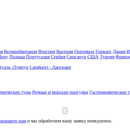
ия
Великобритания
Венгрия
Вьетнам
Гватемала
Гонконг
Дания
И
Перу
Польша
Португалия
Сербия
Сингапур
США
Турция
Франц
 Куала -Лумпур
Langkawi - Лангкави
ченческие туры
Речные и морские прогулки
Гастрономические 
апишите нам
и мы обработаем вашу заявку немедленно.