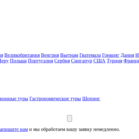
ия
Великобритания
Венгрия
Вьетнам
Гватемала
Гонконг
Дания
И
Перу
Польша
Португалия
Сербия
Сингапур
США
Турция
Франц
сионные туры
Гастрономические туры
Шопинг
апишите нам
и мы обработаем вашу заявку немедленно.