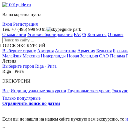
Ваша корзина пуста
Вход
Регистрация
Тел. +7 (495) 998 90 95
guide-park
О компании
Условия бронирования
FAQ'S
Контакты
Отзывы
ПОИСК ЭКСКУРСИЙ
Выберите страну
Австрия
Аргентина
Армения
Бельгия
Бразил
Малайзия
Мексика
Нидерланды
Новая Зеландия
ОАЭ
Панама
Латвия
Выберите город
Riga - Рига
Riga - Рига
ЭКСКУРСИИ
Все
Индивидуальные экскурсии
Групповые экскурсии
Экскур
Только популярные
Ограничить поиск по датам
Если вы не нашли на нашем сайте нужную вам экскурсию, то
н