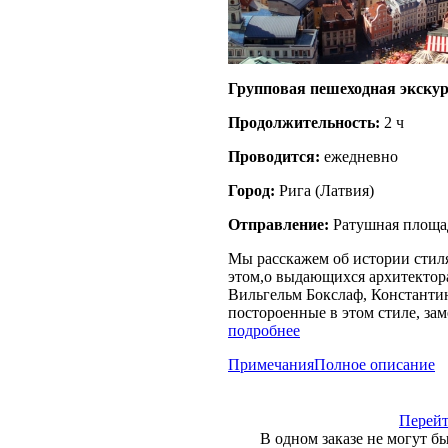
Групповая пешеходная экскур
Продолжительность:
2 ч
Проводится:
ежедневно
Город:
Рига
(
Латвия
)
Отправление:
Ратушная площа
Мы расскажем об истории стиля
этом,о выдающихся архитектора
Вильгельм Бокслаф, Константин
постороенные в этом стиле, за
подробнее
Примечания
Полное описание
Перейт
В одном заказе не могут б