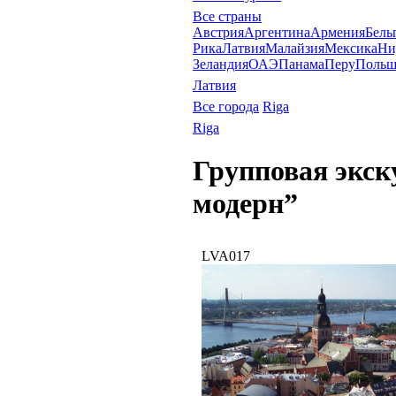
Все страны
Австрия
Аргентина
Армения
Бель
Рика
Латвия
Малайзия
Мексика
Ни
Зеландия
ОАЭ
Панама
Перу
Польш
Латвия
Все города
Riga
Riga
Групповая экск
модерн”
LVA017