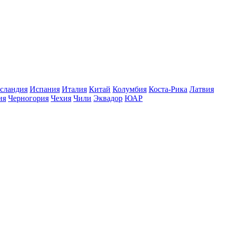
сландия
Испания
Италия
Китай
Колумбия
Коста-Рика
Латвия
ия
Черногория
Чехия
Чили
Эквадор
ЮАР