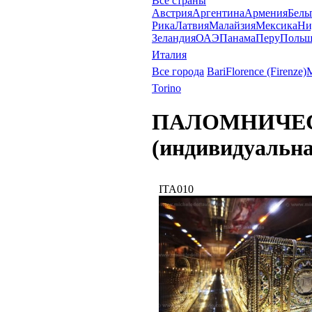
Все страны
Австрия
Аргентина
Армения
Бель
Рика
Латвия
Малайзия
Мексика
Ни
Зеландия
ОАЭ
Панама
Перу
Польш
Италия
Все города
Bari
Florence (Firenze)
M
Torino
ПАЛОМНИЧЕС
(индивидуальна
ITA010