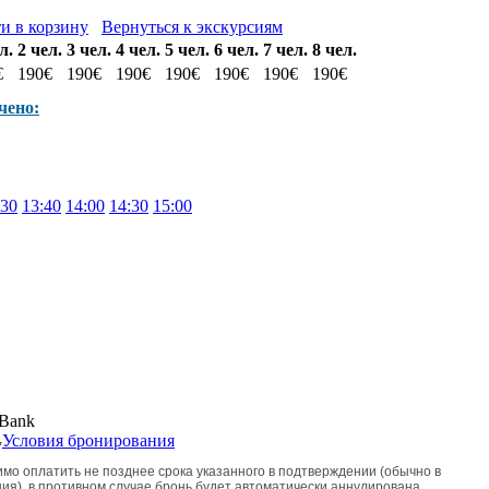
и в корзину
Вернуться к экскурсиям
л.
2 чел.
3 чел.
4 чел.
5 чел.
6 чел.
7 чел.
8 чел.
€
190€
190€
190€
190€
190€
190€
190€
чено:
:30
13:40
14:00
14:30
15:00
,
Условия бронирования
мо оплатить не позднее срока указанного в подтверждении (обычно в
ия), в противном случае бронь будет автоматически аннулирована.