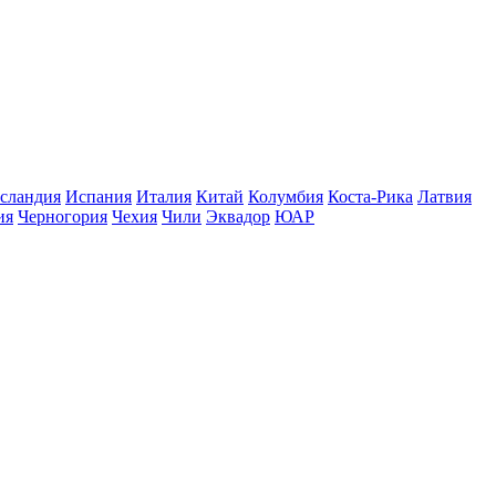
сландия
Испания
Италия
Китай
Колумбия
Коста-Рика
Латвия
ия
Черногория
Чехия
Чили
Эквадор
ЮАР