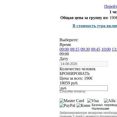
Перейт
1 че
Общая цена за группу из:
190
В стоимость тура вклю
Выберите:
Время
09:00
09:15
09:30
09:45
10:00
13
09:00
Дату
Количество человек
БРОНИРОВАТЬ
Цена за всех:
190
€
18059
руб.
Способы оплаты:
Безнал. перевод
Наличными
Забронированную экскурсию необходи
течение 3 дней с момента бронирован