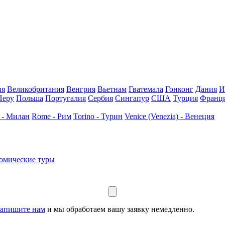
ия
Великобритания
Венгрия
Вьетнам
Гватемала
Гонконг
Дания
И
Перу
Польша
Португалия
Сербия
Сингапур
США
Турция
Франц
 - Милан
Rome - Рим
Torino - Турин
Venice (Venezia) - Венеция
омические туры
апишите нам
и мы обработаем вашу заявку немедленно.