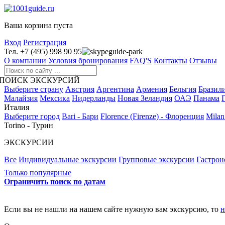
Ваша корзина пуста
Вход
Регистрация
Тел. +7 (495) 998 90 95
guide-park
О компании
Условия бронирования
FAQ'S
Контакты
Отзывы
ПОИСК ЭКСКУРСИЙ
Выберите страну
Австрия
Аргентина
Армения
Бельгия
Бразил
Малайзия
Мексика
Нидерланды
Новая Зеландия
ОАЭ
Панама
Италия
Выберите город
Bari - Бари
Florence (Firenze) - Флоренция
Milan
Torino - Турин
ЭКСКУРСИИ
Все
Индивидуальные экскурсии
Групповые экскурсии
Гастрон
Только популярные
Ограничить поиск по датам
Если вы не нашли на нашем сайте нужную вам экскурсию, то
н