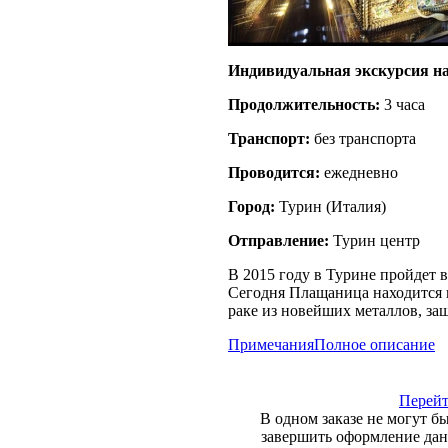
Индивидуальная экскурсия на
Продолжительность:
3 часа
Транспорт:
без транспорта
Проводится:
ежедневно
Город:
Турин
(
Италия
)
Отправление:
Турин центр
В 2015 году в Турине пройдет
Сегодня Плащаница находится н
раке из новейших металлов, з
Примечания
Полное описание
Перейт
В одном заказе не могут б
завершить оформление данн