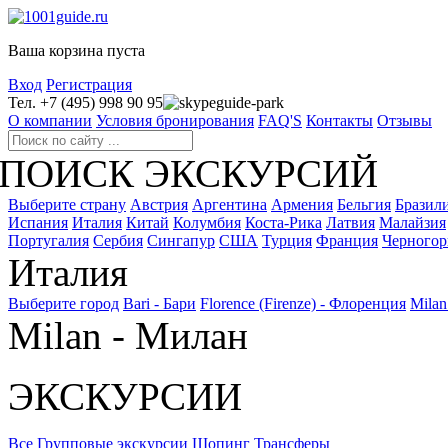
Ваша корзина пуста
Вход
Регистрация
Тел. +7 (495) 998 90 95
guide-park
О компании
Условия бронирования
FAQ'S
Контакты
Отзывы
ПОИСК ЭКСКУРСИЙ
Выберите страну
Австрия
Аргентина
Армения
Бельгия
Бразил
Испания
Италия
Китай
Колумбия
Коста-Рика
Латвия
Малайзия
Португалия
Сербия
Сингапур
США
Турция
Франция
Черногор
Италия
Выберите город
Bari - Бари
Florence (Firenze) - Флоренция
Milan
Milan - Милан
ЭКСКУРСИИ
Все
Групповые экскурсии
Шопинг
Трансферы