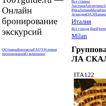
Все страны
Австрия
Аргентина
А
Онлайн
Рика
Латвия
Малайзи
Зеландия
ОАЭ
Панам
бронирование
Италия
экскурсий
Все города
Bari
Floren
Milan
Группов
О
Страны
Контакты
FAQ'S
Условия
бронирования
О компании
ЛА СКА
ITA122