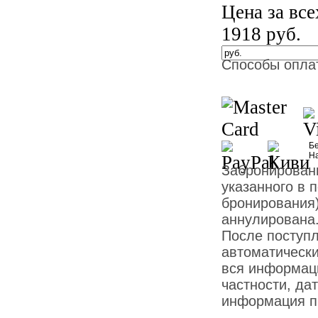
Цена за вс
1918
руб.
Способы опла
Бе
Н
Забронированн
указанного в 
бронирования)
аннулирована
После поступ
автоматически
вся информаци
частности, дат
информация пр