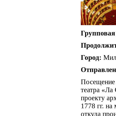
Групповая
Продолжит
Город:
Мил
Отправлен
Посещение 
театра «Ла 
проекту ар
1778 гг. на
откуда про