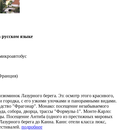
 русском языке
микроавтобус
Франция
)
изюминок Лазурного берега. Эз: осмотр этого красивого,
 городка, с его узкими улочками и панорамными видами.
дство "Фрагонар". Монако: посещение незабываемого
ода, собора, дворца, трассы "Формулы-1". Монте-Карло:
ады. Посещение Антиба (одного из престижных мировых
 Лазурного берега до Канна. Канн: отели класса люкс,
естивалей.
подробнее