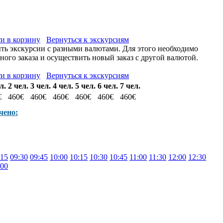
и в корзину
Вернуться к экскурсиям
ыть экскурсии с разными валютами. Для этого необходимо
ого заказа и осуществить новый заказ с другой валютой.
и в корзину
Вернуться к экскурсиям
л.
2 чел.
3 чел.
4 чел.
5 чел.
6 чел.
7 чел.
€
460€
460€
460€
460€
460€
460€
чено:
:15
09:30
09:45
10:00
10:15
10:30
10:45
11:00
11:30
12:00
12:30
:00