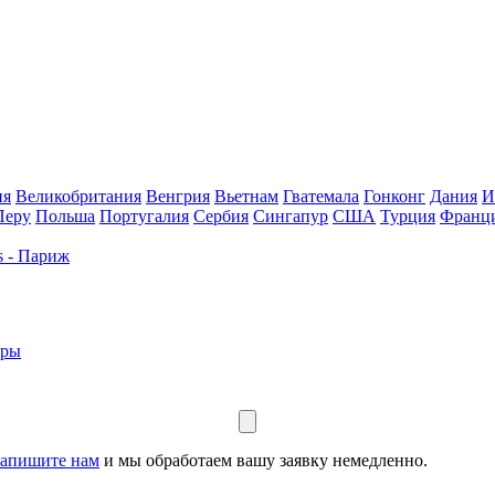
ия
Великобритания
Венгрия
Вьетнам
Гватемала
Гонконг
Дания
И
Перу
Польша
Португалия
Сербия
Сингапур
США
Турция
Франц
s - Париж
еры
апишите нам
и мы обработаем вашу заявку немедленно.