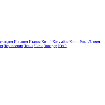
сландия
Испания
Италия
Китай
Колумбия
Коста-Рика
Латвия
ия
Черногория
Чехия
Чили
Эквадор
ЮАР