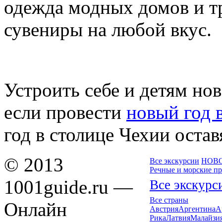
одежда модных домов и т
сувениры на любой вкус.
Устроить себе и детям но
если провести
новый год 
год в столице Чехии оста
© 2013
Все экскурсии
НОВ
Речные и морские п
1001guide.ru —
Все экскурс
Все страны
Онлайн
Австрия
Аргентина
А
Рика
Латвия
Малайзи