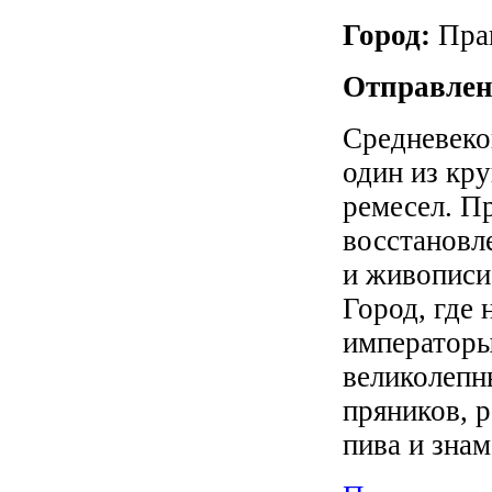
Город:
Пра
Отправлен
Средневеко
один из кр
ремесел. П
восстановл
и живописи
Город, где 
императоры
великолепн
пряников, 
пива и зна