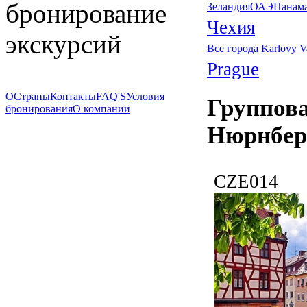
бронирование
Зеландия
ОАЭ
Панам
Чехия
экскурсий
Все города
Karlovy V
Prague
О
Страны
Контакты
FAQ'S
Условия
Группова
бронирования
О компании
Нюрнбер
CZE014