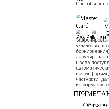
Способы опла
Бе
Н
Забронированн
указанного в 
бронирования)
аннулирована
После поступ
автоматически
вся информаци
частности, дат
информация пр
ПРИМЕЧАН
Обязател