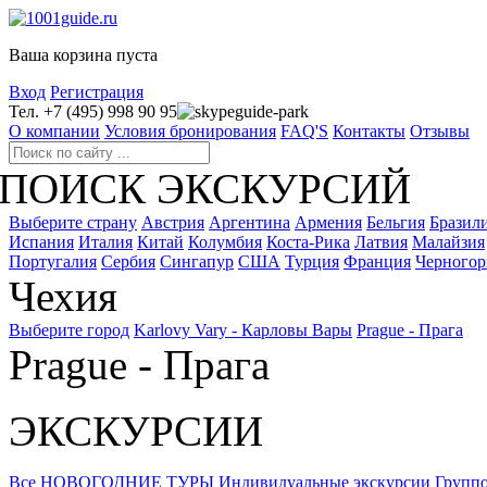
Ваша корзина пуста
Вход
Регистрация
Тел. +7 (495) 998 90 95
guide-park
О компании
Условия бронирования
FAQ'S
Контакты
Отзывы
ПОИСК ЭКСКУРСИЙ
Выберите страну
Австрия
Аргентина
Армения
Бельгия
Бразил
Испания
Италия
Китай
Колумбия
Коста-Рика
Латвия
Малайзия
Португалия
Сербия
Сингапур
США
Турция
Франция
Черногор
Чехия
Выберите город
Karlovy Vary - Карловы Вары
Prague - Прага
Prague - Прага
ЭКСКУРСИИ
Все
НОВОГОДНИЕ ТУРЫ
Индивидуальные экскурсии
Группо