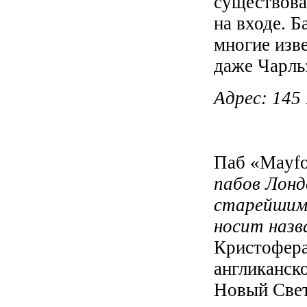
существова
на входе. Б
многие изве
даже Чарль
Адрес
: 145
Паб «Mayfo
пабов Лонд
старейшим 
носит назв
Кристофера
англиканск
Новый Свет