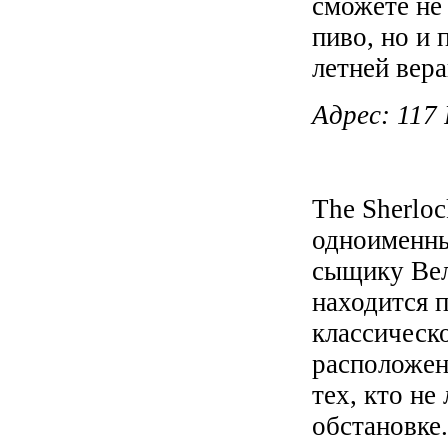
сможете не
пиво, но и
летней вер
Адрес
: 117
The Sherloc
одноименны
сыщику Вел
находится п
классическо
расположен
тех, кто н
обстановке