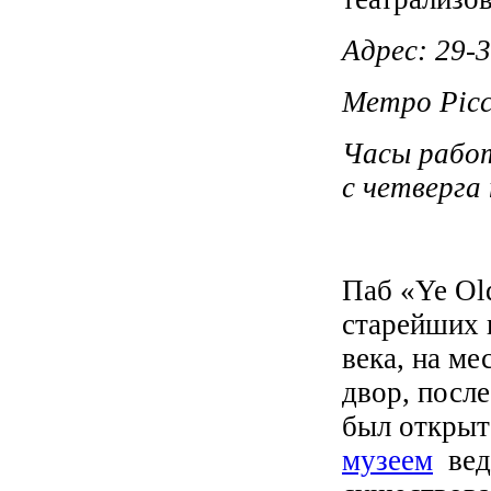
Адрес: 29-3
Метро Picca
Часы работы
с четверга 
Паб «Ye Old
старейших 
века, на ме
двор, после
был открыт 
музеем
ведь