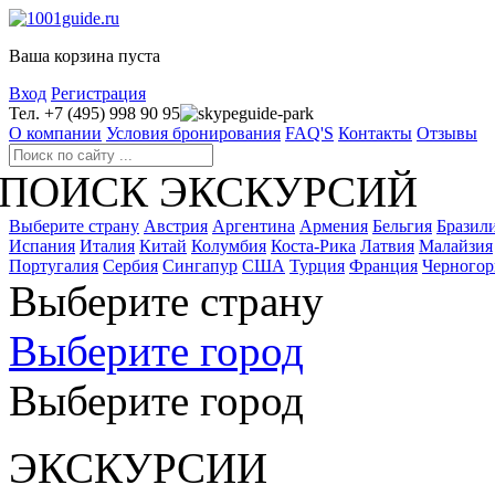
Ваша корзина пуста
Вход
Регистрация
Тел. +7 (495) 998 90 95
guide-park
О компании
Условия бронирования
FAQ'S
Контакты
Отзывы
ПОИСК ЭКСКУРСИЙ
Выберите страну
Австрия
Аргентина
Армения
Бельгия
Бразил
Испания
Италия
Китай
Колумбия
Коста-Рика
Латвия
Малайзия
Португалия
Сербия
Сингапур
США
Турция
Франция
Черногор
Выберите страну
Выберите город
Выберите город
ЭКСКУРСИИ