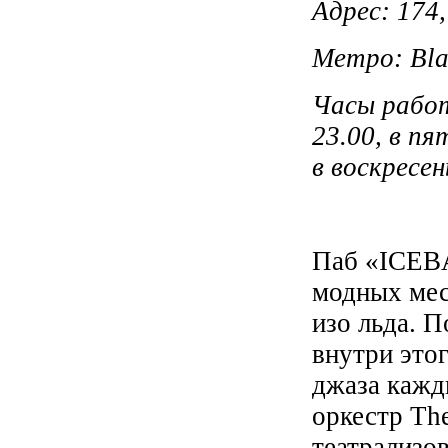
Адрес: 174,
Метро: Blac
Часы работ
23.00, в пя
в воскресен
Паб «ICEB
модных мес
изо льда. П
внутри это
джаза кажд
оркестр Th
театрализо