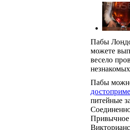
Пабы Лондо
можете вып
весело про
незнакомых
Пабы можно
достоприме
питейные з
Соединенно
Привычное 
Викторианс