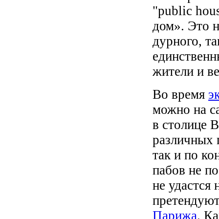
"public hou
дом». Это 
дурного, та
единственн
жители и в
Во время
э
можно на с
в столице 
различных 
так и по ко
пабов не п
не удастся 
претендуют
Парижа
. К