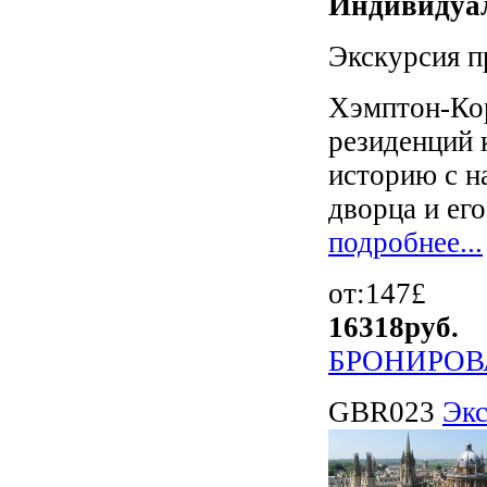
Индивидуал
Экскурсия п
Хэмптон-Кор
резиденций 
историю с н
дворца и его
подробнее...
от:147£
16318
руб.
БРОНИРОВ
GBR023
Экс