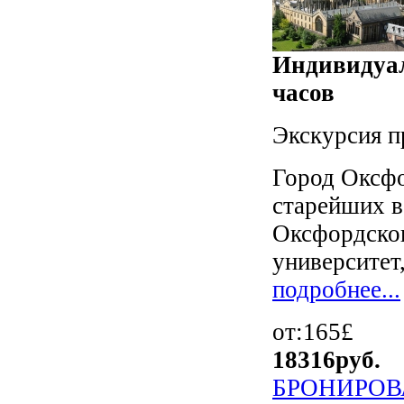
Индивидуал
часов
Экскурсия п
Город Оксфо
старейших в
Оксфордског
университет, 
подробнее...
от:165£
18316
руб.
БРОНИРОВ