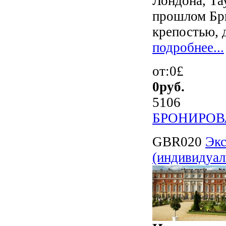
Лондона, Та
прошлом Бри
крепостью, д
подробнее...
от:0£
0
руб.
5106
БРОНИРОВ
GBR020
Экс
(индивидуал