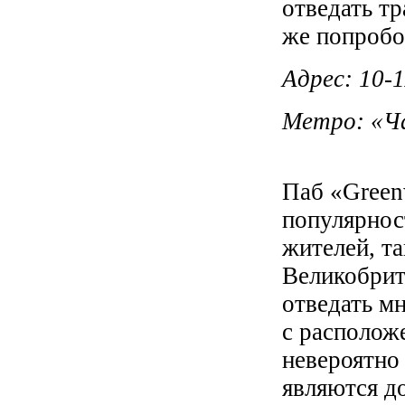
отведать т
же попробо
Адрес: 10-1
Метро: «Ча
Паб «Green
популярнос
жителей, т
Великобрит
отведать м
с располож
невероятно
являются д