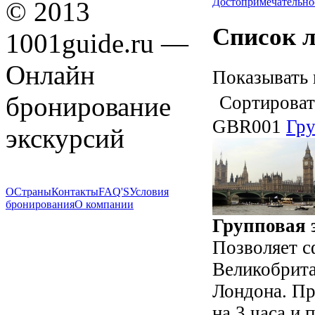
Достопримечательно
© 2013
Список 
1001guide.ru —
Онлайн
Показывать 
бронирование
Сортироват
GBR001
Гру
экскурсий
О
Страны
Контакты
FAQ'S
Условия
бронирования
О компании
Групповая э
Позволяет с
Великобрита
Лондона. Пр
на 3 часа и п