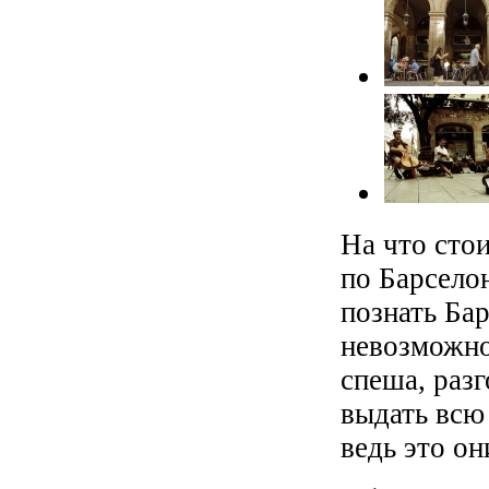
На что сто
по Барселон
познать Ба
невозможно
спеша, разг
выдать всю
ведь это о