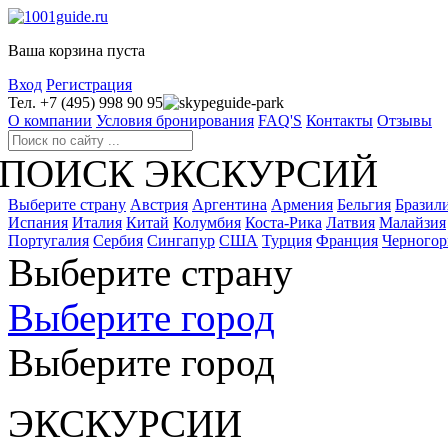
Ваша корзина пуста
Вход
Регистрация
Тел. +7 (495) 998 90 95
guide-park
О компании
Условия бронирования
FAQ'S
Контакты
Отзывы
ПОИСК ЭКСКУРСИЙ
Выберите страну
Австрия
Аргентина
Армения
Бельгия
Бразил
Испания
Италия
Китай
Колумбия
Коста-Рика
Латвия
Малайзия
Португалия
Сербия
Сингапур
США
Турция
Франция
Черногор
Выберите страну
Выберите город
Выберите город
ЭКСКУРСИИ