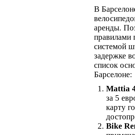
В Барселон
велосипедо
аренды. По
правилами п
системой ш
задержке в
список осн
Барселоне:
Mattia 
за 5 евр
карту г
достопр
Bike Re