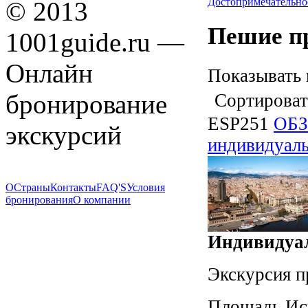
Достопримечательно
© 2013
Пешие пр
1001guide.ru —
Онлайн
Показывать 
бронирование
Сортироват
ESP251
ОБ
экскурсий
индивидуал
О
Страны
Контакты
FAQ'S
Условия
бронирования
О компании
Индивидуал
Экскурсия п
Площадь Исп