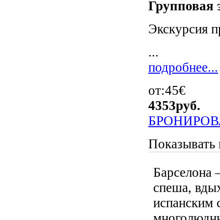
Групповая э
Экскурсия п
...
подробнее...
от:45€
4353
руб.
БРОНИРОВ
Показывать 
Барселона 
спеша, вды
испанским 
многолюдны