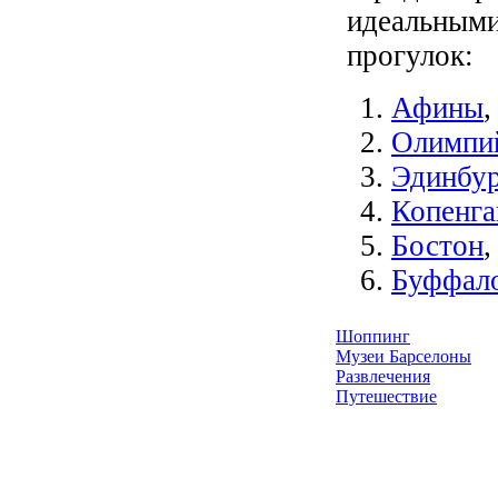
идеальными
прогулок:
Афины
,
Олимпий
Эдинбур
Копенга
Бостон
Буффал
Шоппинг
Музеи Барселоны
Развлечения
Путешествие