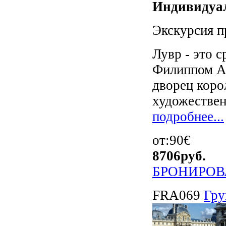
Индивидуал
Экскурсия п
Лувр - это 
Филиппом Ав
дворец коро
художествен
подробнее...
от:90€
8706
руб.
БРОНИРОВ
FRA069
Гру