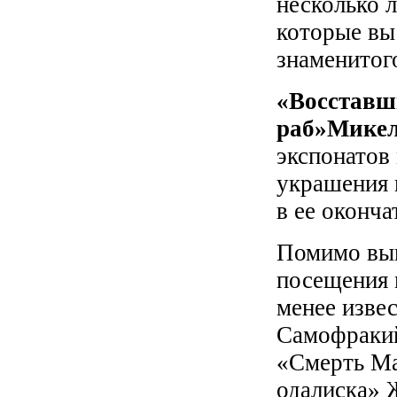
несколько л
которые вы
знаменитог
«Восставш
раб»Мике
экспонатов 
украшения 
в ее оконча
Помимо выш
посещения 
менее изве
Самофракий
«Смерть Ма
одалиска» 