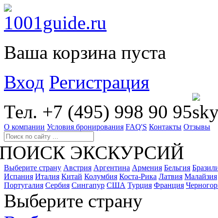
Ваша корзина пуста
Вход
Регистрация
Тел. +7 (495) 998 90 95
О компании
Условия бронирования
FAQ'S
Контакты
Отзывы
ПОИСК ЭКСКУРСИЙ
Выберите страну
Австрия
Аргентина
Армения
Бельгия
Бразил
Испания
Италия
Китай
Колумбия
Коста-Рика
Латвия
Малайзия
Португалия
Сербия
Сингапур
США
Турция
Франция
Черногор
Выберите страну