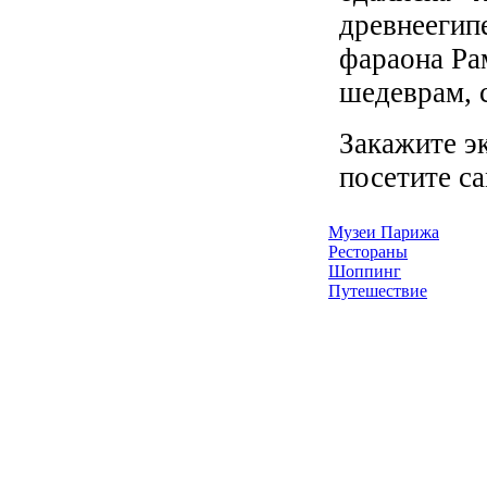
древнеегипе
фараона Ра
шедеврам, 
Закажите э
посетите с
Музеи Парижа
Рестораны
Шоппинг
Путешествие