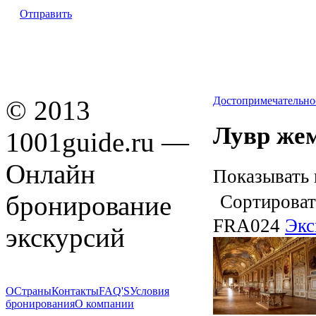
Отправить
Достопримечательно
© 2013
Лувр же
1001guide.ru —
Онлайн
Показывать 
бронирование
Сортироват
FRA024
Экс
экскурсий
О
Страны
Контакты
FAQ'S
Условия
бронирования
О компании