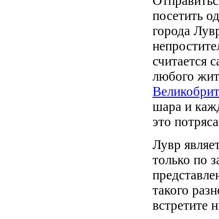
Отправитьс
посетить о
города Лувр
непростите
считается 
любого жи
Великобри
шара и каж
это потряс
Лувр являе
только по 
представле
такого раз
встретите н